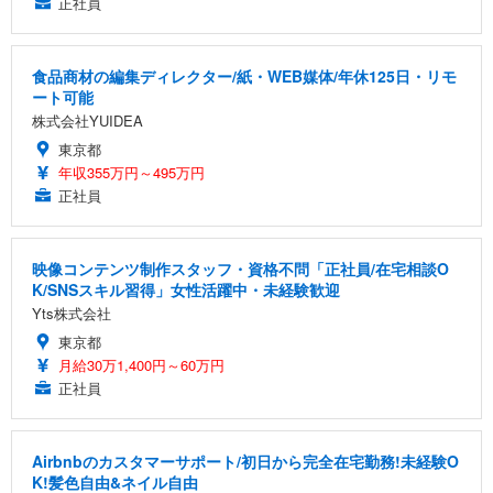
正社員
食品商材の編集ディレクター/紙・WEB媒体/年休125日・リモ
ート可能
株式会社YUIDEA
東京都
年収355万円～495万円
正社員
映像コンテンツ制作スタッフ・資格不問「正社員/在宅相談O
K/SNSスキル習得」女性活躍中・未経験歓迎
Yts株式会社
東京都
月給30万1,400円～60万円
正社員
Airbnbのカスタマーサポート/初日から完全在宅勤務!未経験O
K!髪色自由&ネイル自由