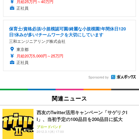
月給25万円～40万円
正社員
保育士/資格必須/小規模認可園/綺麗な小規模園!年間休日120
日!休みが多い!チームワークを大切にしています
三和エンジニアリング株式会社
東京都
月給20万5,000円～25万円
正社員
Sponsored by
関連ニュース
西友のTwitter活用キャンペーン「サゲリクI
I」、当初予定の100品目を200品目に拡大
ブロードバンド
2012.3.1(木) 17:00