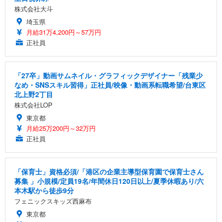
株式会社大斗
埼玉県
月給31万4,200円～57万円
正社員
「27卒」動画サムネイル・グラフィックデザイナー「残業少
なめ・SNSスキル習得」正社員/映像・動画系転職希望/台東区
北上野2丁目
株式会社LOP
東京都
月給25万200円～32万円
正社員
「保育士」資格必須/「港区の企業主導型保育園で保育士さん
募集 」小規模/定員19名/年間休日120日以上/夏季休暇あり/六
本木駅から徒歩9分
フェニックスキッズ西麻布
東京都