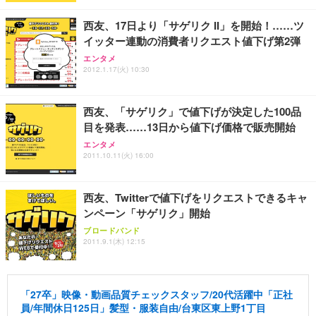
西友、17日より「サゲリク II」を開始！……ツ
イッター連動の消費者リクエスト値下げ第2弾
エンタメ
2012.1.17(火) 10:30
西友、「サゲリク」で値下げが決定した100品
目を発表……13日から値下げ価格で販売開始
エンタメ
2011.10.11(火) 16:00
西友、Twitterで値下げをリクエストできるキャ
ンペーン「サゲリク」開始
ブロードバンド
2011.9.1(木) 12:15
「27卒」映像・動画品質チェックスタッフ/20代活躍中「正社
員/年間休日125日」髪型・服装自由/台東区東上野1丁目