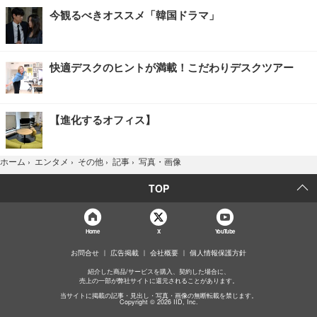
今観るべきオススメ「韓国ドラマ」
快適デスクのヒントが満載！こだわりデスクツアー
【進化するオフィス】
写真・画像
ホーム
›
エンタメ
›
その他
›
記事
›
TOP
Home
X
YouTube
お問合せ
広告掲載
会社概要
個人情報保護方針
紹介した商品/サービスを購入、契約した場合に、
売上の一部が弊社サイトに還元されることがあります。
当サイトに掲載の記事・見出し・写真・画像の無断転載を禁じます。
Copyright © 2026 IID, Inc.