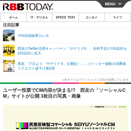
MENU
CLOSE
ホーム
IT・デジタル
SPEED TEST
エンタメ
ライフ
ホーム
注目記事
IT・デジタル
10G光回線導入レポ
IT・デジタルTOP
スマートフォン
SPEED TEST
西友のTwitter活用キャンペーン「サゲリクII」、当初予定の100品目を
200品目に拡大
ネタ
ガジェット・ツール
エンタメ
西友、17日より「サゲリク II」を開始！……ツイッター連動の消費者
ショッピング
その他
リクエスト値下げ第2弾
エンタメTOP
映画・ドラマ
ライフ
韓流・K-POP
韓国・芸能
ライフTOP
グルメ
リリース一覧
ユーザー投票でCM内容が決まる!? 西友の「ソーシャルC
音楽
スポーツ
ペット
ショッピング
M」サイトが公開 3枚目の写真・画像
プッシュ通知の停止方法
グラビア
ブログ
その他
ショッピング
その他