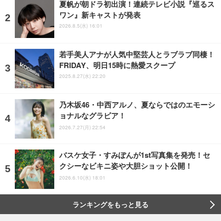
夏帆が朝ドラ初出演！連続テレビ小説『巡るス
ワン』新キャストが発表
2026.8.5(水) 16:01
若手美人アナが人気中堅芸人とラブラブ同棲！
FRIDAY、明日15時に熱愛スクープ
2025.8.27(水) 22:20
乃木坂46・中西アルノ、夏ならではのエモーシ
ョナルなグラビア！
2026.7.27(月) 22:54
バスケ女子・すみぽんが1st写真集を発売！セ
クシーなビキニ姿や大胆ショット公開！
2026.6.10(水) 18:01
ランキングをもっと見る