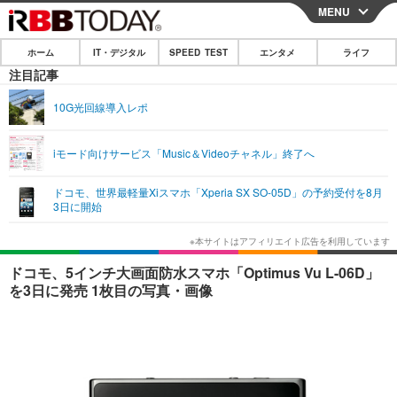
MENU
CLOSE
ホーム
IT・デジタル
SPEED TEST
エンタメ
ライフ
ホーム
注目記事
IT・デジタル
10G光回線導入レポ
IT・デジタルTOP
スマートフォン
SPEED TEST
iモード向けサービス「Music＆Videoチャネル」終了へ
ネタ
ガジェット・ツール
エンタメ
ドコモ、世界最軽量Xiスマホ「Xperia SX SO-05D」の予約受付を8月
ショッピング
その他
3日に開始
エンタメTOP
映画・ドラマ
ライフ
韓流・K-POP
韓国・芸能
ライフTOP
グルメ
リリース一覧
ドコモ、5インチ大画面防水スマホ「Optimus Vu L-06D」
音楽
スポーツ
ペット
ショッピング
を3日に発売 1枚目の写真・画像
プッシュ通知の停止方法
グラビア
ブログ
その他
ショッピング
その他