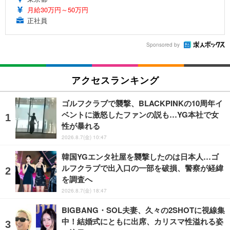
月給30万円～50万円
正社員
Sponsored by
アクセスランキング
ゴルフクラブで襲撃、BLACKPINKの10周年イ
ベントに激怒したファンの説も…YG本社で女
性が暴れる
2026.8.7(金) 10:47
韓国YGエンタ社屋を襲撃したのは日本人…ゴ
ルフクラブで出入口の一部を破損、警察が経緯
を調査へ
2026.8.7(金) 18:47
BIGBANG・SOL夫妻、久々の2SHOTに視線集
中！結婚式にともに出席、カリスマ性溢れる姿