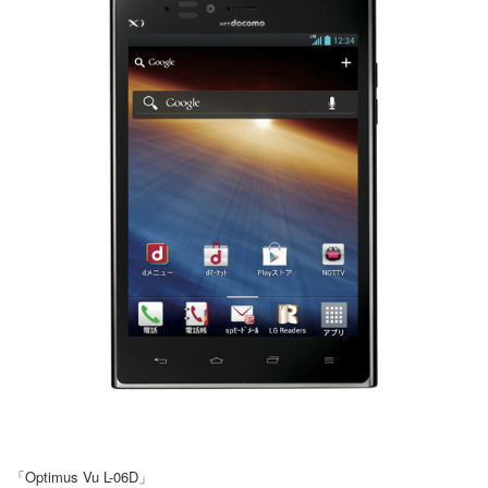
「Optimus Vu L-06D」