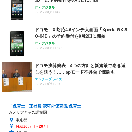
IT・デジタル
2012.7.30(月) 18:30
ドコモ、Xi対応4.6インチ大画面「Xperia GX S
O-04D」の予約受付を8月2日に開始
IT・デジタル
2012.7.30(月) 17:38
ドコモ決算発表、4つの方針と新施策で巻き返
しを狙う！……spモード不具合で陳謝も
エンタープライズ
2012.7.28(土) 9:15
「保育士」正社員/認可外保育園/保育士
カメリアキッズ調布園
東京都
月給26万円～28万円