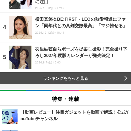
に注目
2025.10.12(日) 17:47
横田真悠＆BE:FIRST・LEOの熱愛報道にファ
ン「同年代との真剣交際最高」「マジ推せる」
2025.12.12(金) 18:44
羽生結弦自らポーズを提案し撮影！完全撮り下
ろし2027年度版カレンダーが発売決定！
2026.8.7(金) 16:03
ランキングをもっと見る
特集・連載
【動画レビュー】注目ガジェットを動画で解説！公式Y
ouTubeチャンネル