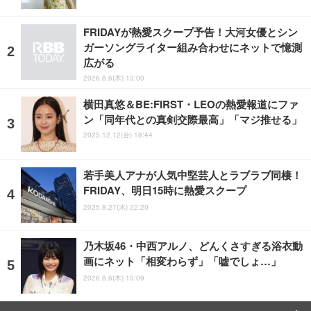
FRIDAYが熱愛スクープ予告！大河女優とシン
ガーソングライター組み合わせにネットで憶測
広がる
2026.8.6(木) 13:00
横田真悠＆BE:FIRST・LEOの熱愛報道にファ
ン「同年代との真剣交際最高」「マジ推せる」
2025.12.12(金) 18:44
若手美人アナが人気中堅芸人とラブラブ同棲！
FRIDAY、明日15時に熱愛スクープ
2025.8.27(水) 22:20
乃木坂46・中西アルノ、どんくさすぎる浴衣動
画にネット「相変わらず」「嘘でしょ…」
2026.8.6(木) 15:09