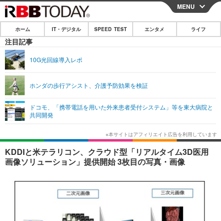
MENU
CLOSE
ホーム
IT・デジタル
SPEED TEST
エンタメ
ライフ
ホーム
注目記事
IT・デジタル
10G光回線導入レポ
IT・デジタルTOP
スマートフォン
SPEED TEST
ホンダの歩行アシスト、介護予防効果を検証
ネタ
ガジェット・ツール
エンタメ
ドコモ、「携帯電話を用いた外来患者受付システム」等を東大病院と
ショッピング
その他
共同開発
エンタメTOP
映画・ドラマ
ライフ
韓流・K-POP
韓国・芸能
ライフTOP
グルメ
リリース一覧
KDDIと米テラリコン、クラウド型「リアルタイム3D医用
音楽
スポーツ
ペット
ショッピング
画像ソリューション」提供開始 3枚目の写真・画像
プッシュ通知の停止方法
グラビア
ブログ
その他
ショッピング
その他