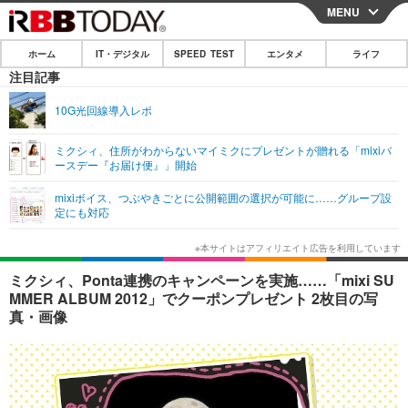
MENU
CLOSE
ホーム
IT・デジタル
SPEED TEST
エンタメ
ライフ
ホーム
注目記事
IT・デジタル
10G光回線導入レポ
IT・デジタルTOP
スマートフォン
SPEED TEST
ミクシィ、住所がわからないマイミクにプレゼントが贈れる「mixiバ
ースデー『お届け便』」開始
ネタ
ガジェット・ツール
エンタメ
mixiボイス、つぶやきごとに公開範囲の選択が可能に……グループ設
ショッピング
その他
定にも対応
エンタメTOP
映画・ドラマ
ライフ
韓流・K-POP
韓国・芸能
ライフTOP
グルメ
リリース一覧
ミクシィ、Ponta連携のキャンペーンを実施……「mixi SU
音楽
スポーツ
ペット
ショッピング
MMER ALBUM 2012」でクーポンプレゼント 2枚目の写
プッシュ通知の停止方法
真・画像
グラビア
ブログ
その他
ショッピング
その他