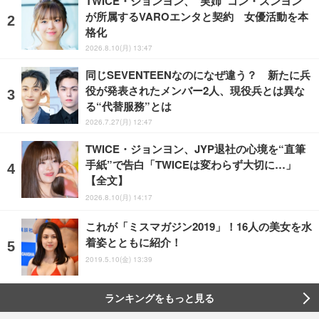
TWICE・ジョンヨン、“実姉”コン・スンヨン
が所属するVAROエンタと契約 女優活動を本
格化
2026.8.10(月) 13:47
同じSEVENTEENなのになぜ違う？ 新たに兵
役が発表されたメンバー2人、現役兵とは異な
る“代替服務”とは
2026.7.27(月) 12:47
TWICE・ジョンヨン、JYP退社の心境を“直筆
手紙”で告白「TWICEは変わらず大切に…」
【全文】
2026.8.10(月) 14:17
これが「ミスマガジン2019」！16人の美女を水
着姿とともに紹介！
2019.5.10(金) 13:39
ランキングをもっと見る