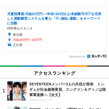
児童指導員/月給24万円～/年休120日以上/未経験可/ICTを活用
した運動療育システムを導入/「IT×福祉×運動」をキーワード
に活動
DRK青山スタジオ
東京都
月給24万円～40万円
正社員
Sponsored by
アクセスランキング
SEVENTEENメンバー3人の兵役が発表 ミン
ギュが社会服務要員、スングァン＆ディノは陸
軍軍楽隊へ【全文】
2026.8.10(月) 11:17