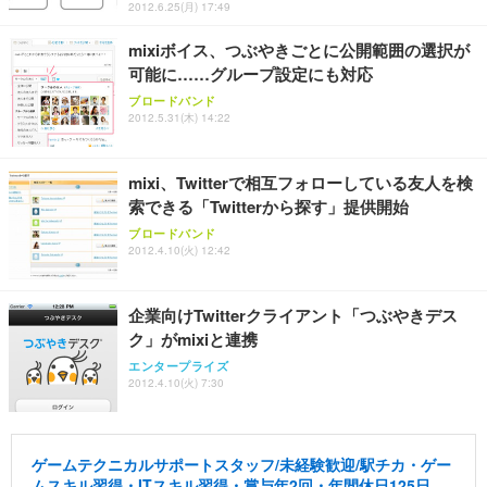
2012.6.25(月) 17:49
mixiボイス、つぶやきごとに公開範囲の選択が
可能に……グループ設定にも対応
ブロードバンド
2012.5.31(木) 14:22
mixi、Twitterで相互フォローしている友人を検
索できる「Twitterから探す」提供開始
ブロードバンド
2012.4.10(火) 12:42
企業向けTwitterクライアント「つぶやきデス
ク」がmixiと連携
エンタープライズ
2012.4.10(火) 7:30
ゲームテクニカルサポートスタッフ/未経験歓迎/駅チカ・ゲー
ムスキル習得・ITスキル習得・賞与年2回・年間休日125日