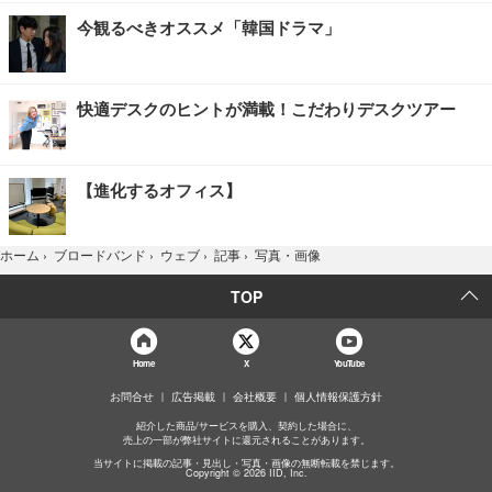
今観るべきオススメ「韓国ドラマ」
快適デスクのヒントが満載！こだわりデスクツアー
【進化するオフィス】
写真・画像
ホーム
›
ブロードバンド
›
ウェブ
›
記事
›
TOP
Home
X
YouTube
お問合せ
広告掲載
会社概要
個人情報保護方針
紹介した商品/サービスを購入、契約した場合に、
売上の一部が弊社サイトに還元されることがあります。
当サイトに掲載の記事・見出し・写真・画像の無断転載を禁じます。
Copyright © 2026 IID, Inc.