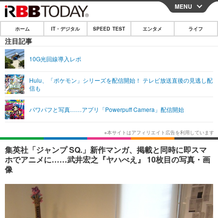
MENU
CLOSE
ホーム
IT・デジタル
SPEED TEST
エンタメ
ライフ
ホーム
注目記事
IT・デジタル
10G光回線導入レポ
IT・デジタルTOP
スマートフォン
SPEED TEST
Hulu、「ポケモン」シリーズを配信開始！ テレビ放送直後の見逃し配
信も
ネタ
ガジェット・ツール
エンタメ
パワパフと写真……アプリ「Powerpuff Camera」配信開始
ショッピング
その他
エンタメTOP
映画・ドラマ
ライフ
韓流・K-POP
韓国・芸能
ライフTOP
グルメ
リリース一覧
集英社「ジャンプ SQ.」新作マンガ、掲載と同時に即スマ
音楽
スポーツ
ペット
ショッピング
ホでアニメに……武井宏之『ヤハべえ』 10枚目の写真・画
プッシュ通知の停止方法
像
グラビア
ブログ
その他
ショッピング
その他