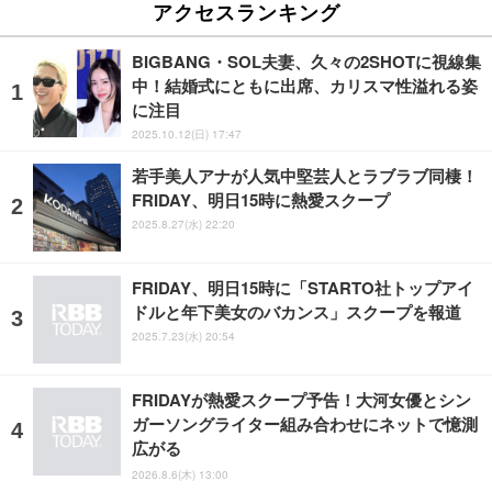
アクセスランキング
BIGBANG・SOL夫妻、久々の2SHOTに視線集
中！結婚式にともに出席、カリスマ性溢れる姿
に注目
2025.10.12(日) 17:47
若手美人アナが人気中堅芸人とラブラブ同棲！
FRIDAY、明日15時に熱愛スクープ
2025.8.27(水) 22:20
FRIDAY、明日15時に「STARTO社トップアイ
ドルと年下美女のバカンス」スクープを報道
2025.7.23(水) 20:54
FRIDAYが熱愛スクープ予告！大河女優とシン
ガーソングライター組み合わせにネットで憶測
広がる
2026.8.6(木) 13:00