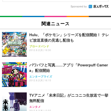
Sponsored by
関連ニュース
Hulu、「ポケモン」シリーズを配信開始！ テレ
ビ放送直後の見逃し配信も
ブロードバンド
2012.8.2(木) 19:30
パワパフと写真……アプリ「Powerpuff Camer
a」配信開始
エンタープライズ
2012.8.2(木) 16:15
TVアニメ「未来日記」がニコニコ生放送で一挙
無料配信
エンタメ
2012.8.2(木) 13:52