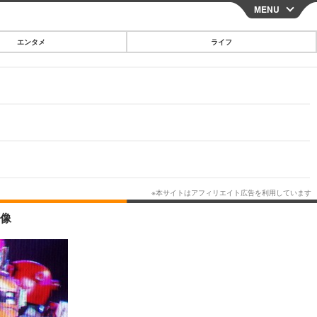
MENU
CLOSE
エンタメ
ライフ
スマートフォン
ガジェット・ツール
その他
映画・ドラマ
韓国・芸能
グルメ
画像
スポーツ
ショッピング
ブログ
その他