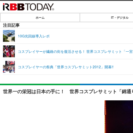
ホーム
IT・デジタル
ホーム
注目記事
IT・デジタル
10G光回線導入レポ
IT・デジタルTOP
SPEED TEST
コスプレイヤーが繊維の街を復活させる！ 世界コスプレサミット「一
ネタ
エンタメ
コスプレイヤーの祭典「世界コスプレサミット2012」開幕!!
ショッピング
エンタメTOP
ライフ
韓流・K-POP
ライフTOP
リリース一覧
世界一の栄冠は日本の手に！ 世界コスプレサミット「錦通り
音楽
ペット
プッシュ通知の停止方法
グラビア
その他
ショッピング