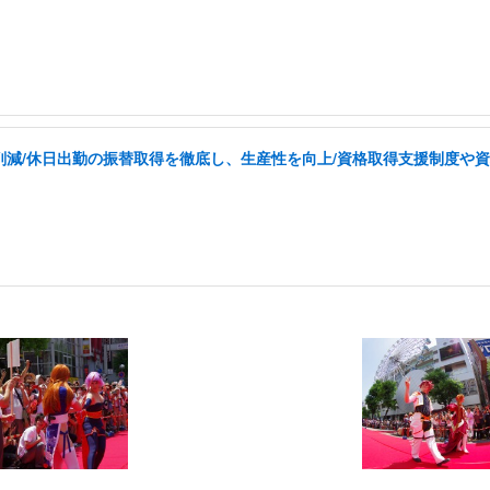
を削減/休日出勤の振替取得を徹底し、生産性を向上/資格取得支援制度や