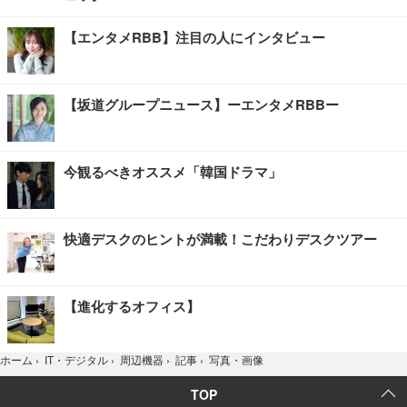
【エンタメRBB】注目の人にインタビュー
【坂道グループニュース】ーエンタメRBBー
今観るべきオススメ「韓国ドラマ」
快適デスクのヒントが満載！こだわりデスクツアー
【進化するオフィス】
写真・画像
ホーム
›
IT・デジタル
›
周辺機器
›
記事
›
TOP