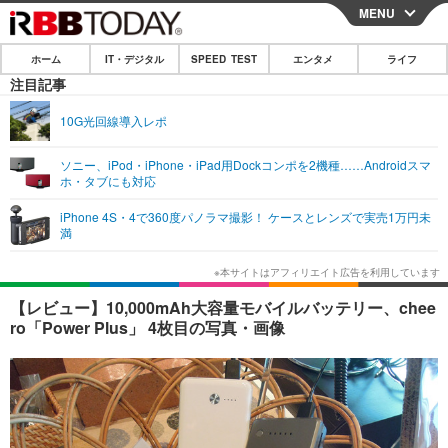
MENU
CLOSE
ホーム
IT・デジタル
SPEED TEST
エンタメ
ライフ
ホーム
注目記事
IT・デジタル
10G光回線導入レポ
IT・デジタルTOP
スマートフォン
SPEED TEST
ソニー、iPod・iPhone・iPad用Dockコンポを2機種……Androidスマ
ホ・タブにも対応
ネタ
ガジェット・ツール
エンタメ
iPhone 4S・4で360度パノラマ撮影！ ケースとレンズで実売1万円未
ショッピング
その他
満
エンタメTOP
映画・ドラマ
ライフ
韓流・K-POP
韓国・芸能
ライフTOP
グルメ
リリース一覧
【レビュー】10,000mAh大容量モバイルバッテリー、chee
音楽
スポーツ
ペット
ショッピング
ro「Power Plus」 4枚目の写真・画像
プッシュ通知の停止方法
グラビア
ブログ
その他
ショッピング
その他