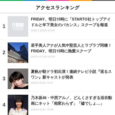
アクセスランキング
FRIDAY、明日15時に「STARTO社トップアイ
ドルと年下美女のバカンス」スクープを報道
2025.7.23(水) 20:54
若手美人アナが人気中堅芸人とラブラブ同棲！
FRIDAY、明日15時に熱愛スクープ
2025.8.27(水) 22:20
夏帆が朝ドラ初出演！連続テレビ小説『巡るス
ワン』新キャストが発表
2026.8.5(水) 16:01
乃木坂46・中西アルノ、どんくさすぎる浴衣動
画にネット「相変わらず」「嘘でしょ…」
2026.8.6(木) 15:09