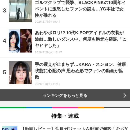
ゴルフクラブで襲撃、BLACKPINKの10周年イ
ベントに激怒したファンの説も…YG本社で女
性が暴れる
2026.8.7(金) 10:47
あわやポロリ!? 10代K-POPアイドルの衣装が
波紋…激しいダンス中、何度も胸元を確認「ヒ
ヤヒヤした」
2026.7.29(水) 12:17
手の震えが止まらず…KARA・スンヨン、健康
状態に心配の声 思わぬ形でファンの動画が拡
散
2026.8.8(土) 11:47
ランキングをもっと見る
特集・連載
【動画レビュー】注目ガジェットを動画で解説！公式Y