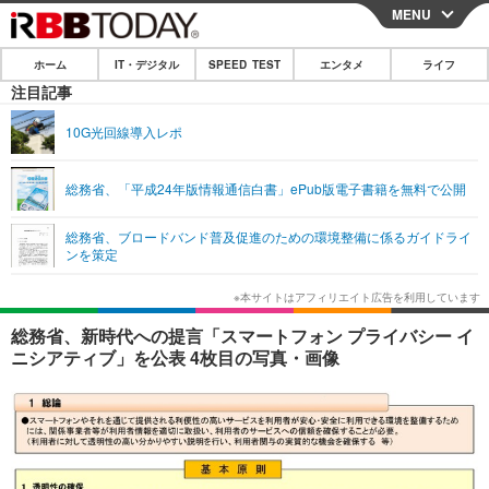
MENU
CLOSE
ホーム
IT・デジタル
SPEED TEST
エンタメ
ライフ
ホーム
注目記事
IT・デジタル
10G光回線導入レポ
IT・デジタルTOP
スマートフォン
SPEED TEST
総務省、「平成24年版情報通信白書」ePub版電子書籍を無料で公開
ネタ
ガジェット・ツール
エンタメ
総務省、ブロードバンド普及促進のための環境整備に係るガイドライ
ショッピング
その他
ンを策定
エンタメTOP
映画・ドラマ
ライフ
韓流・K-POP
韓国・芸能
ライフTOP
グルメ
リリース一覧
総務省、新時代への提言「スマートフォン プライバシー イ
音楽
スポーツ
ペット
ショッピング
ニシアティブ」を公表 4枚目の写真・画像
プッシュ通知の停止方法
グラビア
ブログ
その他
ショッピング
その他