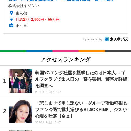
株式会社キソシン
東京都
月給27万2,900円～55万円
正社員
Sponsored by
アクセスランキング
韓国YGエンタ社屋を襲撃したのは日本人…ゴ
ルフクラブで出入口の一部を破損、警察が経緯
を調査へ
2026.8.7(金) 18:47
「悲しませて申し訳ない」グループ活動軽視＆
ファン冷遇で批判浴びるBLACKPINK、ジスが
心境を吐露【全文】
2026.8.8(土) 10:47