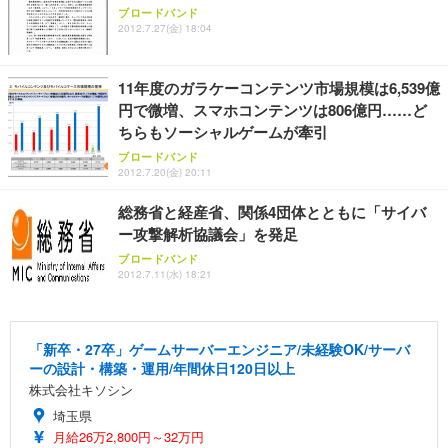
ブロードバンド
2012.7.27(金) 18:04
11年度のガラケーコンテンツ市場規模は6,539億
円で微増、スマホコンテンツは806億円……ど
ちらもソーシャルゲームが牽引
ブロードバンド
2012.7.20(金) 20:11
総務省と経産省、関係4団体とともに「サイバ
ー攻撃解析協議会」を発足
ブロードバンド
2012.7.11(水) 18:21
「新卒・27卒」ゲームサーバーエンジニア/未経験OK/サーバ
ーの設計・構築・運用/年間休日120日以上
株式会社キソシン
埼玉県
月給26万2,800円～32万円