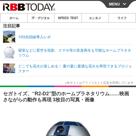
MENU
CLOSE
ホーム
IT・デジタル
SPEED TEST
エンタメ
ライフ
ホーム
注目記事
IT・デジタル
10G光回線導入レポ
IT・デジタルTOP
スマートフォン
SPEED TEST
寝室などに星空を投影、スマホ等の音楽再生も可能なホームプラネタ
リウム
ネタ
ガジェット・ツール
エンタメ
どこでも花火が楽しめる！ 夏の宴に最適な花火を再現できるプロジェ
ショッピング
その他
クター
エンタメTOP
映画・ドラマ
ライフ
韓流・K-POP
韓国・芸能
ライフTOP
グルメ
リリース一覧
セガトイズ、“R2-D2”型のホームプラネタリウム……映画
音楽
スポーツ
ペット
ショッピング
さながらの動作も再現 3枚目の写真・画像
プッシュ通知の停止方法
グラビア
ブログ
その他
ショッピング
その他