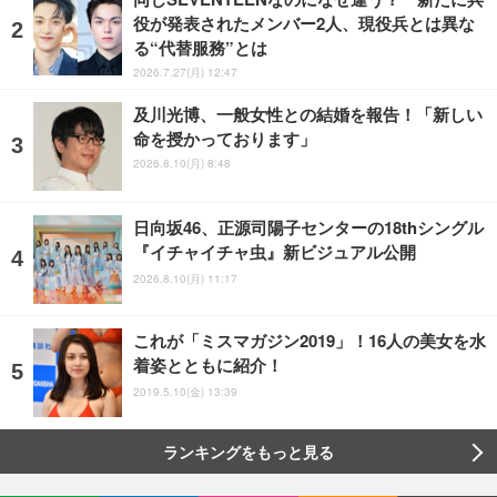
役が発表されたメンバー2人、現役兵とは異な
る“代替服務”とは
2026.7.27(月) 12:47
及川光博、一般女性との結婚を報告！「新しい
命を授かっております」
2026.8.10(月) 8:48
日向坂46、正源司陽子センターの18thシングル
『イチャイチャ虫』新ビジュアル公開
2026.8.10(月) 11:17
これが「ミスマガジン2019」！16人の美女を水
着姿とともに紹介！
2019.5.10(金) 13:39
ランキングをもっと見る