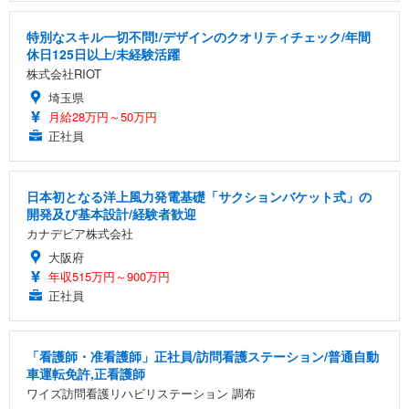
特別なスキル一切不問!/デザインのクオリティチェック/年間
休日125日以上/未経験活躍
株式会社RIOT
埼玉県
月給28万円～50万円
正社員
日本初となる洋上風力発電基礎「サクションバケット式」の
開発及び基本設計/経験者歓迎
カナデビア株式会社
大阪府
年収515万円～900万円
正社員
「看護師・准看護師」正社員/訪問看護ステーション/普通自動
車運転免許,正看護師
ワイズ訪問看護リハビリステーション 調布