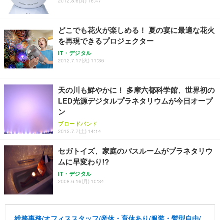
2012.8.6(月) 16:47
どこでも花火が楽しめる！ 夏の宴に最適な花火
を再現できるプロジェクター
IT・デジタル
2012.7.17(火) 11:36
天の川も鮮やかに！ 多摩六都科学館、世界初の
LED光源デジタルプラネタリウムが今日オープ
ン
ブロードバンド
2012.7.7(土) 14:14
セガトイズ、家庭のバスルームがプラネタリウ
ムに早変わり!?
IT・デジタル
2008.6.16(月) 10:34
総務事務/オフィススタッフ/産休・育休あり/服装・髪型自由/