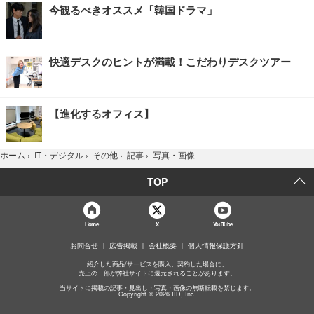
今観るべきオススメ「韓国ドラマ」
快適デスクのヒントが満載！こだわりデスクツアー
【進化するオフィス】
写真・画像
ホーム
›
IT・デジタル
›
その他
›
記事
›
TOP
Home
X
YouTube
お問合せ
広告掲載
会社概要
個人情報保護方針
紹介した商品/サービスを購入、契約した場合に、
売上の一部が弊社サイトに還元されることがあります。
当サイトに掲載の記事・見出し・写真・画像の無断転載を禁じます。
Copyright © 2026 IID, Inc.