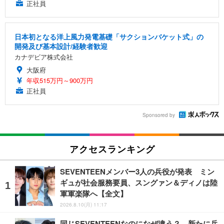
正社員
日本初となる洋上風力発電基礎「サクションバケット式」の
開発及び基本設計/経験者歓迎
カナデビア株式会社
大阪府
年収515万円～900万円
正社員
Sponsored by
アクセスランキング
SEVENTEENメンバー3人の兵役が発表 ミン
ギュが社会服務要員、スングァン＆ディノは陸
軍軍楽隊へ【全文】
2026.8.10(月) 11:17
同じSEVENTEENなのになぜ違う？ 新たに兵