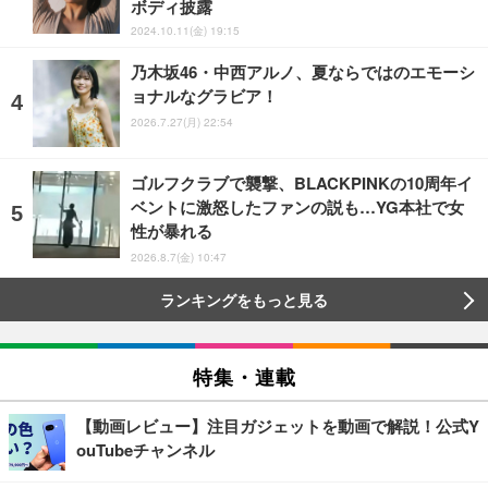
ボディ披露
2024.10.11(金) 19:15
乃木坂46・中西アルノ、夏ならではのエモーシ
ョナルなグラビア！
2026.7.27(月) 22:54
ゴルフクラブで襲撃、BLACKPINKの10周年イ
ベントに激怒したファンの説も…YG本社で女
性が暴れる
2026.8.7(金) 10:47
ランキングをもっと見る
特集・連載
【動画レビュー】注目ガジェットを動画で解説！公式Y
ouTubeチャンネル