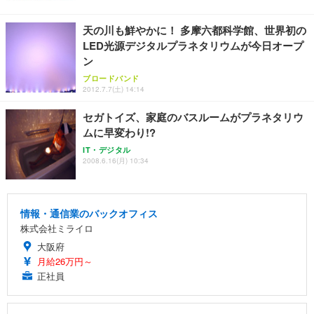
天の川も鮮やかに！ 多摩六都科学館、世界初の
LED光源デジタルプラネタリウムが今日オープ
ン
ブロードバンド
2012.7.7(土) 14:14
セガトイズ、家庭のバスルームがプラネタリウ
ムに早変わり!?
IT・デジタル
2008.6.16(月) 10:34
情報・通信業のバックオフィス
株式会社ミライロ
大阪府
月給26万円～
正社員