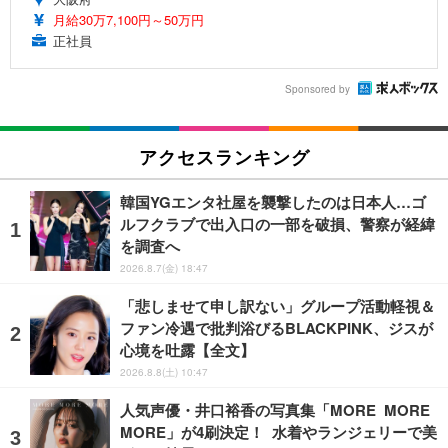
月給30万7,100円～50万円
正社員
Sponsored by
アクセスランキング
韓国YGエンタ社屋を襲撃したのは日本人…ゴ
ルフクラブで出入口の一部を破損、警察が経緯
を調査へ
2026.8.7(金) 18:47
「悲しませて申し訳ない」グループ活動軽視＆
ファン冷遇で批判浴びるBLACKPINK、ジスが
心境を吐露【全文】
2026.8.8(土) 10:47
人気声優・井口裕香の写真集「MORE MORE
MORE」が4刷決定！ 水着やランジェリーで美