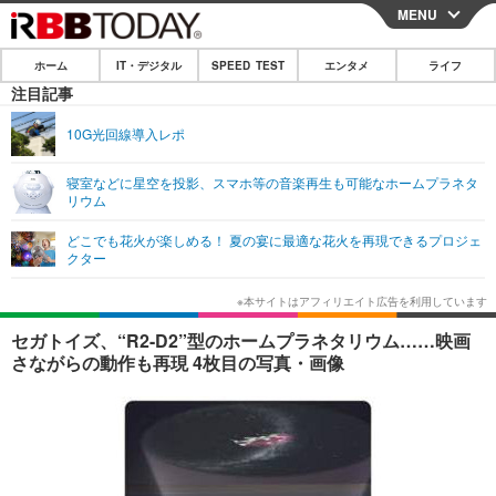
MENU
CLOSE
ホーム
IT・デジタル
SPEED TEST
エンタメ
ライフ
ホーム
注目記事
IT・デジタル
10G光回線導入レポ
IT・デジタルTOP
スマートフォン
SPEED TEST
寝室などに星空を投影、スマホ等の音楽再生も可能なホームプラネタ
リウム
ネタ
ガジェット・ツール
エンタメ
どこでも花火が楽しめる！ 夏の宴に最適な花火を再現できるプロジェ
ショッピング
その他
クター
エンタメTOP
映画・ドラマ
ライフ
韓流・K-POP
韓国・芸能
ライフTOP
グルメ
リリース一覧
セガトイズ、“R2-D2”型のホームプラネタリウム……映画
音楽
スポーツ
ペット
ショッピング
さながらの動作も再現 4枚目の写真・画像
プッシュ通知の停止方法
グラビア
ブログ
その他
ショッピング
その他