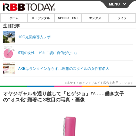
MENU
CLOSE
ホーム
IT・デジタル
SPEED TEST
エンタメ
ライフ
ホーム
注目記事
IT・デジタル
10G光回線導入レポ
IT・デジタルTOP
スマートフォン
SPEED TEST
9割の女性「ビキニ姿に自信がない」
ネタ
ガジェット・ツール
エンタメ
AKBはランクインならず…理想のスタイルの女性有名人
ショッピング
その他
エンタメTOP
映画・ドラマ
ライフ
韓流・K-POP
韓国・芸能
ライフTOP
グルメ
リリース一覧
オヤジギャルを通り越して「ヒゲジョ」!?……働き女子
音楽
スポーツ
ペット
ショッピング
の“オス化”顕著に 3枚目の写真・画像
プッシュ通知の停止方法
グラビア
ブログ
その他
ショッピング
その他