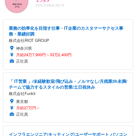
エンタメ
2012.5.29(火) 20:10
業務の効率化を目指す仕事・IT企業のカスタマーサクセス事
務・業績好調
株式会社RIOT GROUP
神奈川県
月給24万7,900円～33万2,400円
正社員
「 IT営業 」/未経験歓迎/飛び込み・ノルマなし/月残業3h未満/
チームで協力するスタイルの営業/土日祝休み
株式会社Funkit
東京都
月給27万円～
正社員
インフラエンジニア/キッティング/ユーザーサポート パソコン