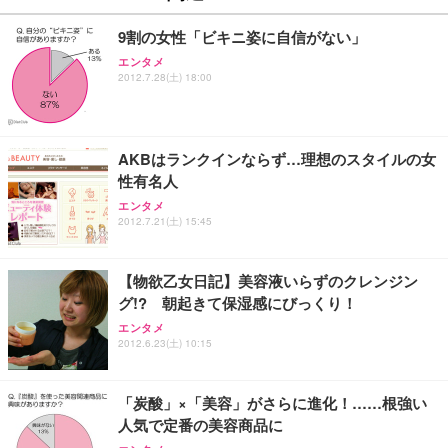
9割の女性「ビキニ姿に自信がない」
エンタメ
2012.7.28(土) 18:00
AKBはランクインならず…理想のスタイルの女
性有名人
エンタメ
2012.7.21(土) 15:45
【物欲乙女日記】美容液いらずのクレンジン
グ!? 朝起きて保湿感にびっくり！
エンタメ
2012.6.23(土) 10:15
「炭酸」×「美容」がさらに進化！……根強い
人気で定番の美容商品に