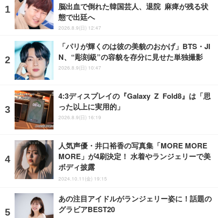
脳出血で倒れた韓国芸人、退院 麻痺が残る状
態で出廷へ
2026.8.9(日) 12:47
「パリが輝くのは彼の美貌のおかげ」BTS・JI
N、“彫刻級”の容貌を存分に見せた単独撮影
2026.8.9(日) 10:47
4:3ディスプレイの『Galaxy Z Fold8』は「思
った以上に実用的」
2026.8.9(日) 16:19
人気声優・井口裕香の写真集「MORE MORE
MORE」が4刷決定！ 水着やランジェリーで美
ボディ披露
2024.10.11(金) 19:15
あの注目アイドルがランジェリー姿に！話題の
グラビアBEST20