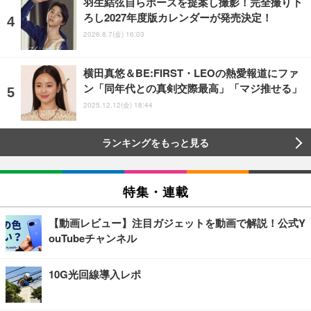
羽生結弦自らポーズを提案し撮影！完全撮り下
ろし2027年度版カレンダーが発売決定！
2026.8.7(金) 16:03
横田真悠＆BE:FIRST・LEOの熱愛報道にファ
ン「同年代との真剣交際最高」「マジ推せる」
2025.12.12(金) 18:44
ランキングをもっと見る
特集・連載
【動画レビュー】注目ガジェットを動画で解説！公式Y
ouTubeチャンネル
10G光回線導入レポ