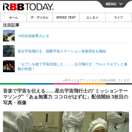
MENU
CLOSE
ホーム
IT・デジタル
SPEED TEST
エンタメ
ライフ
ホーム
注目記事
IT・デジタル
10G光回線導入レポ
IT・デジタルTOP
スマートフォン
SPEED TEST
星出宇宙飛行士、国際宇宙ステーション長期滞在を開始
ネタ
ガジェット・ツール
エンタメ
「セブンを観て宇宙目指した」……古川飛行士、ウルトラセブンと感
ショッピング
その他
動の対面！
エンタメTOP
映画・ドラマ
ライフ
韓流・K-POP
韓国・芸能
ライフTOP
グルメ
リリース一覧
音楽で宇宙を伝える……星出宇宙飛行士の“ミッションテー
音楽
スポーツ
ペット
ショッピング
マソング”「あぁ無重力 ココロがはずむ」配信開始 3枚目の
プッシュ通知の停止方法
写真・画像
グラビア
ブログ
その他
ショッピング
その他