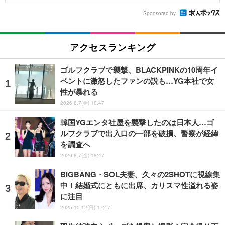
Sponsored by
アクセスランキング
ゴルフクラブで襲撃、BLACKPINKの10周年イ
ベントに激怒したファンの説も…YG本社で女
性が暴れる
2026.8.7(金) 10:47
韓国YGエンタ社屋を襲撃したのは日本人…ゴ
ルフクラブで出入口の一部を破損、警察が経緯
を調査へ
2026.8.7(金) 18:47
BIGBANG・SOL夫妻、久々の2SHOTに視線集
中！結婚式にともに出席、カリスマ性溢れる姿
に注目
2025.10.12(日) 17:47