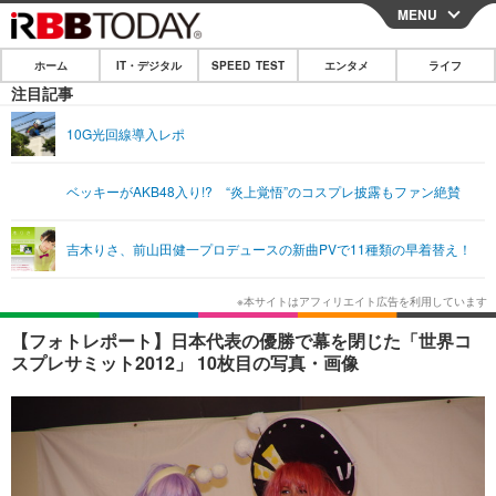
MENU
CLOSE
ホーム
IT・デジタル
SPEED TEST
エンタメ
ライフ
ホーム
注目記事
IT・デジタル
10G光回線導入レポ
IT・デジタルTOP
スマートフォン
SPEED TEST
ベッキーがAKB48入り!? “炎上覚悟”のコスプレ披露もファン絶賛
ネタ
ガジェット・ツール
エンタメ
吉木りさ、前山田健一プロデュースの新曲PVで11種類の早着替え！
ショッピング
その他
エンタメTOP
映画・ドラマ
ライフ
韓流・K-POP
韓国・芸能
ライフTOP
グルメ
リリース一覧
【フォトレポート】日本代表の優勝で幕を閉じた「世界コ
音楽
スポーツ
ペット
ショッピング
スプレサミット2012」 10枚目の写真・画像
プッシュ通知の停止方法
グラビア
ブログ
その他
ショッピング
その他