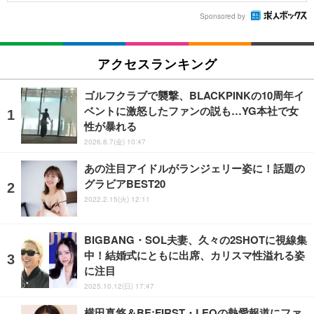
Sponsored by
アクセスランキング
ゴルフクラブで襲撃、BLACKPINKの10周年イ
ベントに激怒したファンの説も…YG本社で女
性が暴れる
2026.8.7(金) 10:47
あの注目アイドルがランジェリー姿に！話題の
グラビアBEST20
2022.2.15(火) 12:11
BIGBANG・SOL夫妻、久々の2SHOTに視線集
中！結婚式にともに出席、カリスマ性溢れる姿
に注目
2025.10.12(日) 17:47
横田真悠＆BE:FIRST・LEOの熱愛報道にファ