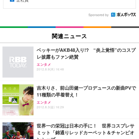
Sponsored by
関連ニュース
ベッキーがAKB48入り!? “炎上覚悟”のコスプ
レ披露もファン絶賛
エンタメ
2012.8.9(木) 16:48
吉木りさ、前山田健一プロデュースの新曲PVで
11種類の早着替え！
エンタメ
2012.8.3(金) 16:29
世界一の栄冠は日本の手に！ 世界コスプレサ
ミット「錦通りレッドカーペット＆チャンピオ