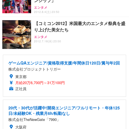
ンシップ」
エンタメ
2012.8.4(土) 23:50
【コミコン2012】米国最大のエンタメ祭典を盛
り上げた美女たち
エンタメ
2012.7.18(水) 23:00
ゲームQAエンジニア/資格取得支援/年間休日120日/賞与年2回
株式会社プロジェクトトリガー
東京都
月給20万6,700円～31万100円
正社員
20代・30代が活躍中!開発エンジニア/フルリモート・年休125
日/未経験OK・残業月6h/転勤なし
株式会社TheNewGate「7990」
大阪府