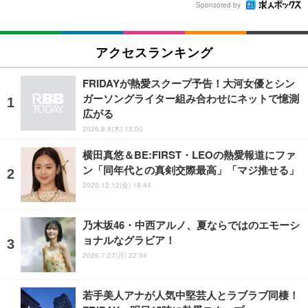
Sponsored by
アクセスランキング
FRIDAYが熱愛スクープ予告！大河女優とシン
ガーソングライター組み合わせにネットで憶測
広がる
2026.8.6(木) 13:00
横田真悠＆BE:FIRST・LEOの熱愛報道にファ
ン「同年代との真剣交際最高」「マジ推せる」
2025.12.12(金) 18:44
乃木坂46・中西アルノ、夏ならではのエモーシ
ョナルなグラビア！
2026.7.27(月) 22:54
若手美人アナが人気中堅芸人とラブラブ同棲！