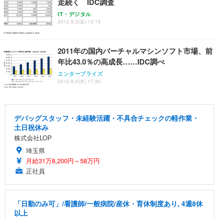
走続く IDC調査
IT・デジタル
2012.8.3(金) 13:15
2011年の国内バーチャルマシンソフト市場、前
年比43.0％の高成長……IDC調べ
エンタープライズ
2012.8.2(木) 17:30
デバッグスタッフ・未経験活躍・不具合チェックの軽作業・
土日祝休み
株式会社LOP
埼玉県
月給31万8,200円～58万円
正社員
「日勤のみ可」/看護師/一般病院/産休・育休制度あり, 4週8休
以上