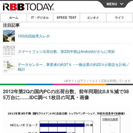
MENU
CLOSE
ホーム
IT・デジタル
SPEED TEST
エンタメ
ライフ
ホーム
注目記事
IT・デジタル
10G光回線導入レポ
IT・デジタルTOP
スマートフォン
SPEED TEST
スマートフォン出荷台数、第2四半期はAndroidがさらに増加
ネタ
ガジェット・ツール
エンタメ
データセンター、事業者の約37％・一般企業の約22％が新設を計画／
ショッピング
その他
検討
エンタメTOP
映画・ドラマ
ライフ
韓流・K-POP
韓国・芸能
ライフTOP
グルメ
リリース一覧
2012年第2Qの国内PCの出荷台数、前年同期比0.8％減で38
音楽
スポーツ
ペット
ショッピング
5万台に……IDC調べ 1枚目の写真・画像
プッシュ通知の停止方法
グラビア
ブログ
その他
ショッピング
その他