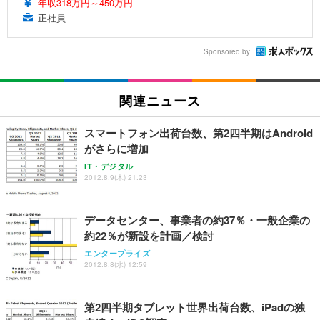
年収318万円～450万円
正社員
Sponsored by
関連ニュース
スマートフォン出荷台数、第2四半期はAndroid
がさらに増加
IT・デジタル
2012.8.9(木) 21:23
データセンター、事業者の約37％・一般企業の
約22％が新設を計画／検討
エンタープライズ
2012.8.8(水) 12:59
第2四半期タブレット世界出荷台数、iPadの独