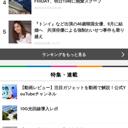
FRIDAY、明日15時に熱愛スクープ
2025.8.27(水) 22:20
『トンイ』など出演の46歳韓国女優、9月に結
婚へ 共演俳優による強制わいせつ事件も乗り
越え
2026.8.6(木) 12:17
ランキングをもっと見る
特集・連載
【動画レビュー】注目ガジェットを動画で解説！公式Y
ouTubeチャンネル
10G光回線導入レポ