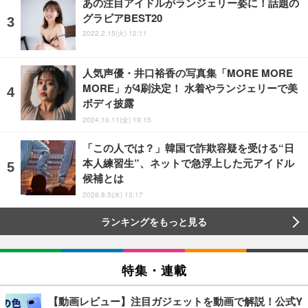
あの注目アイドルがランジェリー姿に！話題の
グラビアBEST20
2022.2.15(火) 12:11
人気声優・井口裕香の写真集「MORE MORE
MORE」が4刷決定！ 水着やランジェリーで美
ボディ披露
2024.10.11(金) 19:15
「この人では？」韓国で詐欺容疑を受ける“日
本人練習生”、ネットで急浮上した元アイドル
候補とは
2026.8.5(水) 13:17
ランキングをもっと見る
特集・連載
【動画レビュー】注目ガジェットを動画で解説！公式Y