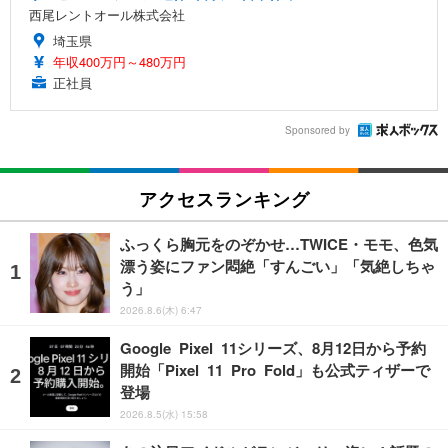
西尾レントオール株式会社
埼玉県
年収400万円～480万円
正社員
Sponsored by
アクセスランキング
ふっくら胸元をのぞかせ…TWICE・モモ、色気
漂う姿にファン悶絶「すんごい」「気絶しちゃ
う」
2026.8.6(木) 6:47
Google Pixel 11シリーズ、8月12日から予約
開始「Pixel 11 Pro Fold」も公式ティザーで
登場
2026.8.5(水) 15:58