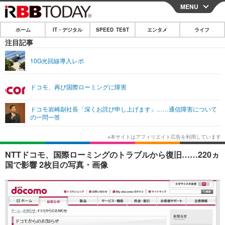
MENU
CLOSE
ホーム
IT・デジタル
SPEED TEST
エンタメ
ライフ
ホーム
注目記事
IT・デジタル
10G光回線導入レポ
IT・デジタルTOP
スマートフォン
SPEED TEST
ドコモ、再び国際ローミングに障害
ネタ
ガジェット・ツール
エンタメ
ドコモ岩崎副社長「深くお詫び申し上げます」……通信障害について
ショッピング
その他
の一問一答
エンタメTOP
映画・ドラマ
ライフ
韓流・K-POP
韓国・芸能
ライフTOP
グルメ
リリース一覧
NTTドコモ、国際ローミングのトラブルから復旧……220ヵ
音楽
スポーツ
ペット
ショッピング
国で影響 2枚目の写真・画像
プッシュ通知の停止方法
グラビア
ブログ
その他
ショッピング
その他