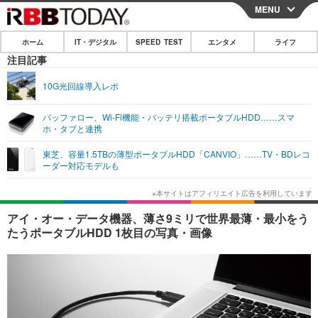
MENU
CLOSE
ホーム
IT・デジタル
SPEED TEST
エンタメ
ライフ
ホーム
注目記事
IT・デジタル
10G光回線導入レポ
IT・デジタルTOP
スマートフォン
SPEED TEST
バッファロー、Wi-Fi機能・バッテリ搭載ポータブルHDD……スマ
ホ・タブと連携
ネタ
ガジェット・ツール
エンタメ
東芝、容量1.5TBの薄型ポータブルHDD「CANVIO」……TV・BDレコ
ショッピング
その他
ーダー対応モデルも
エンタメTOP
映画・ドラマ
ライフ
韓流・K-POP
韓国・芸能
ライフTOP
グルメ
リリース一覧
アイ・オー・データ機器、薄さ9ミリで世界最薄・最小をう
音楽
スポーツ
ペット
ショッピング
たうポータブルHDD 1枚目の写真・画像
プッシュ通知の停止方法
グラビア
ブログ
その他
ショッピング
その他