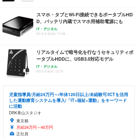
スマホ・タブとWi-Fi接続できるポータブルHD
D、バッテリ内蔵でスマホ用補助電源にも
IT・デジタル
2012.5.30(水) 17:58
リアルタイムで暗号化を行なうセキュリティポ
ータブルHDDに、USB3.0対応モデル
IT・デジタル
2012.5.8(火) 12:37
児童指導員/月給24万円～/年休120日以上/未経験可/ICTを活用
した運動療育システムを導入/「IT×福祉×運動」をキーワード
に活動
DRK青山スタジオ
東京都
月給24万円～40万円
正社員