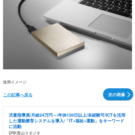
使用イメージ
次の画像
この記事へ戻る
児童指導員/月給24万円～/年休120日以上/未経験可/ICTを活用
した運動療育システムを導入/「IT×福祉×運動」をキーワード
に活動
DRK青山スタジオ