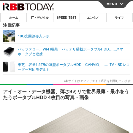
MENU
CLOSE
ホーム
IT・デジタル
SPEED TEST
エンタメ
ライフ
ホーム
注目記事
IT・デジタル
10G光回線導入レポ
IT・デジタルTOP
スマートフォン
SPEED TEST
バッファロー、Wi-Fi機能・バッテリ搭載ポータブルHDD……スマ
ホ・タブと連携
ネタ
ガジェット・ツール
エンタメ
東芝、容量1.5TBの薄型ポータブルHDD「CANVIO」……TV・BDレコ
ショッピング
その他
ーダー対応モデルも
エンタメTOP
映画・ドラマ
ライフ
韓流・K-POP
韓国・芸能
ライフTOP
グルメ
リリース一覧
アイ・オー・データ機器、薄さ9ミリで世界最薄・最小をう
音楽
スポーツ
ペット
ショッピング
たうポータブルHDD 4枚目の写真・画像
プッシュ通知の停止方法
グラビア
ブログ
その他
ショッピング
その他