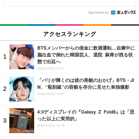
Sponsored by
アクセスランキング
BTSメンバーからの借金に飲酒運転…自粛中に
脳出血で倒れた韓国芸人、退院 麻痺が残る状
態で出廷へ
2026.8.9(日) 12:47
「パリが輝くのは彼の美貌のおかげ」BTS・JI
N、“彫刻級”の容貌を存分に見せた単独撮影
2026.8.9(日) 10:47
4:3ディスプレイの『Galaxy Z Fold8』は「思
った以上に実用的」
2026.8.9(日) 16:19