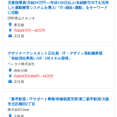
児童指導員/月給24万円～/年休120日以上/未経験可/ICTを活用
した運動療育システムを導入/「IT×福祉×運動」をキーワード
に活動
DRK青山スタジオ
東京都
月給24万円～40万円
正社員
デザイナーアシスタント正社員・IT・デザイン系転職希望
「有給消化率高い/UI・UXスキル習得」
ベンタス株式会社
神奈川県
月給30万9,600円～54万円
正社員
「新卒歓迎」ITサポート事務/研修制度充実/第二新卒歓迎/大阪
市北区梅田2丁目
株式会社Creer
大阪府