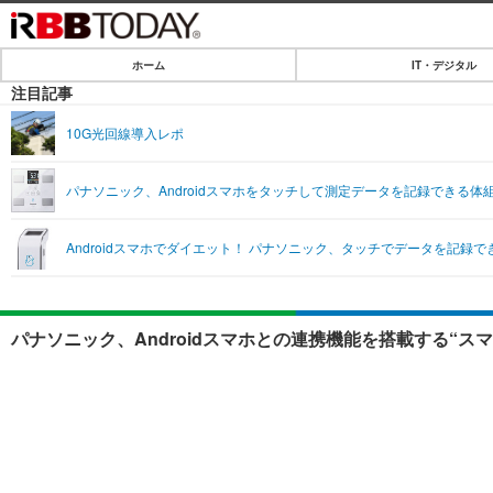
ホーム
IT・デジタル
ホーム
注目記事
IT・デジタル
10G光回線導入レポ
IT・デジタルTOP
SPEED TEST
パナソニック、Androidスマホをタッチして測定データを記録できる体
ネタ
エンタメ
Androidスマホでダイエット！ パナソニック、タッチでデータを記録
ショッピング
エンタメTOP
ライフ
韓流・K-POP
ライフTOP
リリース一覧
パナソニック、Androidスマホとの連携機能を搭載する“ス
音楽
ペット
プッシュ通知の停止方法
グラビア
その他
ショッピング