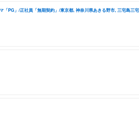
「PG」/正社員「無期契約」/東京都, 神奈川県あきる野市, 三宅島三宅村