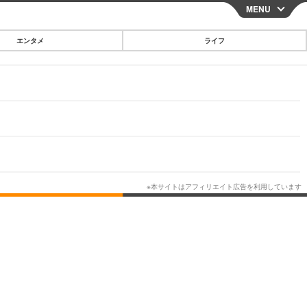
MENU
CLOSE
エンタメ
ライフ
スマートフォン
ガジェット・ツール
その他
映画・ドラマ
韓国・芸能
グルメ
スポーツ
ショッピング
ブログ
その他