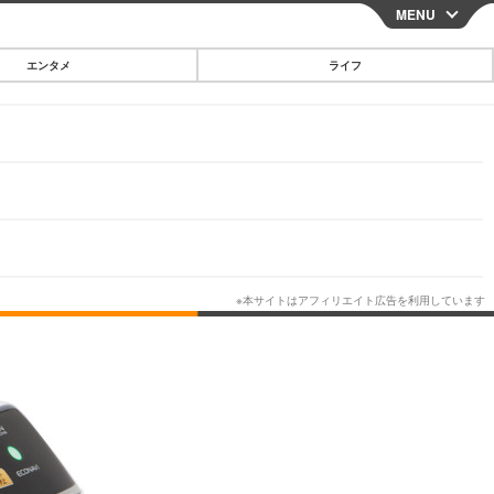
MENU
CLOSE
エンタメ
ライフ
スマートフォン
ガジェット・ツール
その他
映画・ドラマ
韓国・芸能
グルメ
スポーツ
ショッピング
ブログ
その他