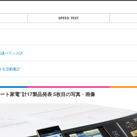
SPEED TEST
組成バランス計
できる活動量計
マート家電”計17製品発表 5枚目の写真・画像