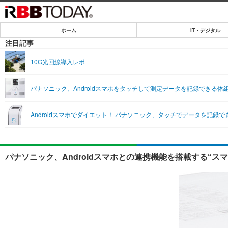
ホーム
IT・デジタル
ホーム
注目記事
IT・デジタル
10G光回線導入レポ
IT・デジタルTOP
SPEED TEST
パナソニック、Androidスマホをタッチして測定データを記録できる体
ネタ
エンタメ
Androidスマホでダイエット！ パナソニック、タッチでデータを記録
ショッピング
エンタメTOP
ライフ
韓流・K-POP
ライフTOP
リリース一覧
パナソニック、Androidスマホとの連携機能を搭載する“ス
音楽
ペット
プッシュ通知の停止方法
グラビア
その他
ショッピング