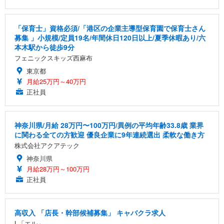
「保育士」資格必須/「港区の企業主導型保育園で保育士さん
募集 」小規模/定員19名/年間休日120日以上/夏季休暇あり/六
本木駅から徒歩9分
フェニックスキッズ西麻布
東京都
月給25万円～40万円
正社員
神奈川県/月給 28万円〜100万円/異例の平均年齢33.8歳 業界
に関わる全ての方歓迎 優良企業に9年連続選出 柔軟な働き方
株式会社アクアテック
神奈川県
月給28万円～100万円
正社員
高収入 「店長・幹部候補募集」 キャバクラ求人
L「エル」