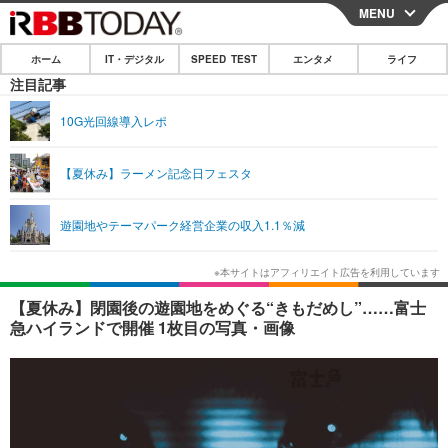
MENU
CLOSE
ホーム
IT・デジタル
SPEED TEST
エンタメ
ライフ
ホーム
注目記事
IT・デジタル
10G光回線導入レポ
IT・デジタルTOP
スマートフォン
SPEED TEST
【夏休み】ラーメン記念日フェスタ
ネタ
ガジェット・ツール
エンタメ
遊園地やテーマパーク経営企業の収入1.1％減
ショッピング
その他
エンタメTOP
映画・ドラマ
ライフ
韓流・K-POP
韓国・芸能
ライフTOP
グルメ
リリース一覧
【夏休み】閉園後の遊園地をめぐる“きもだめし”……富士
音楽
スポーツ
ペット
ショッピング
急ハイランドで開催 1枚目の写真・画像
プッシュ通知の停止方法
グラビア
ブログ
その他
ショッピング
その他