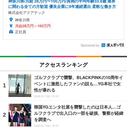
神奈川県/月給 28万円〜100万円/異例の平均年齢33.8歳 業界
に関わる全ての方歓迎 優良企業に9年連続選出 柔軟な働き方
株式会社アクアテック
神奈川県
月給28万円～100万円
正社員
Sponsored by
アクセスランキング
ゴルフクラブで襲撃、BLACKPINKの10周年イ
ベントに激怒したファンの説も…YG本社で女
性が暴れる
2026.8.7(金) 10:47
韓国YGエンタ社屋を襲撃したのは日本人…ゴ
ルフクラブで出入口の一部を破損、警察が経緯
を調査へ
2026.8.7(金) 18:47