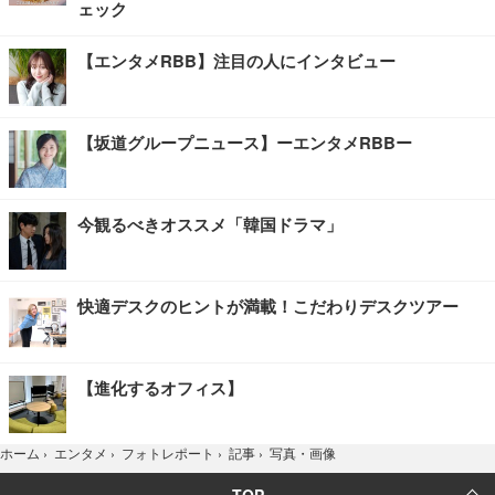
ェック
【エンタメRBB】注目の人にインタビュー
【坂道グループニュース】ーエンタメRBBー
今観るべきオススメ「韓国ドラマ」
快適デスクのヒントが満載！こだわりデスクツアー
【進化するオフィス】
写真・画像
ホーム
›
エンタメ
›
フォトレポート
›
記事
›