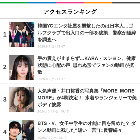
アクセスランキング
韓国YGエンタ社屋を襲撃したのは日本人…ゴ
ルフクラブで出入口の一部を破損、警察が経緯
を調査へ
2026.8.7(金) 18:47
手の震えが止まらず…KARA・スンヨン、健康
状態に心配の声 思わぬ形でファンの動画が拡
散
2026.8.8(土) 11:47
人気声優・井口裕香の写真集「MORE MORE
MORE」が4刷決定！ 水着やランジェリーで美
ボディ披露
2024.10.11(金) 19:15
BTS・V、女子中学生の才能に目を留めた？ ダ
ンス動画に残した“短い一言”に反響続々
2026.7.29(水) 13:17