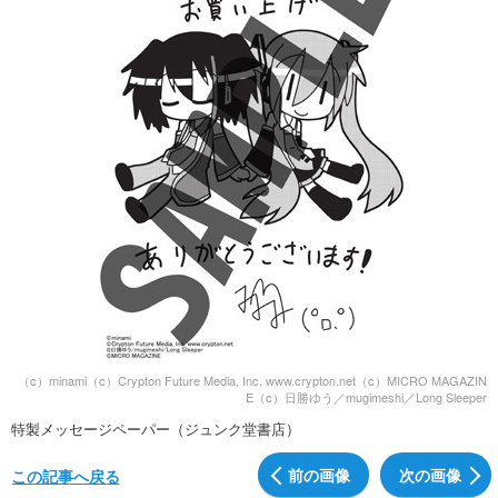
（c）minami（c）Crypton Future Media, Inc. www.crypton.net（c）MICRO MAGAZIN
E（c）日勝ゆう／mugimeshi／Long Sleeper
特製メッセージペーパー（ジュンク堂書店）
前の画像
次の画像
この記事へ戻る