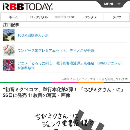
MENU
CLOSE
ホーム
IT・デジタル
SPEED TEST
エンタメ
ライフ
ホーム
注目記事
IT・デジタル
10G光回線導入レポ
IT・デジタルTOP
スマートフォン
SPEED TEST
ワンピース米プレミアムセット、ディノスが発売
ネタ
ガジェット・ツール
エンタメ
アニメ「るろうに剣心 明治剣客浪漫譚」京都編 GyaO!アニメが一
ショッピング
その他
挙無料放送
エンタメTOP
映画・ドラマ
ライフ
韓流・K-POP
韓国・芸能
ライフTOP
グルメ
リリース一覧
“初音ミク”4コマ、単行本化第2弾！ 「ちびミクさん・に」
音楽
スポーツ
ペット
ショッピング
26日に発売 11枚目の写真・画像
プッシュ通知の停止方法
グラビア
ブログ
その他
ショッピング
その他