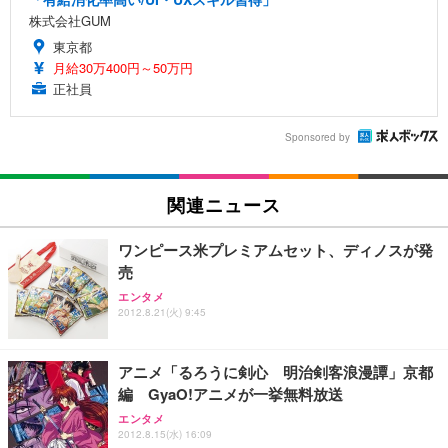
株式会社GUM
東京都
月給30万400円～50万円
正社員
Sponsored by
関連ニュース
ワンピース米プレミアムセット、ディノスが発
売
エンタメ
2012.8.21(火) 9:45
アニメ「るろうに剣心 明治剣客浪漫譚」京都
編 GyaO!アニメが一挙無料放送
エンタメ
2012.8.15(水) 16:09