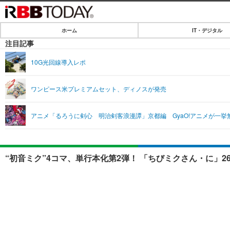
ホーム
IT・デジタル
ホーム
注目記事
IT・デジタル
10G光回線導入レポ
IT・デジタルTOP
SPEED TEST
ワンピース米プレミアムセット、ディノスが発売
ネタ
エンタメ
アニメ「るろうに剣心 明治剣客浪漫譚」京都編 GyaO!アニメが一挙
ショッピング
エンタメTOP
ライフ
韓流・K-POP
ライフTOP
リリース一覧
“初音ミク”4コマ、単行本化第2弾！ 「ちびミクさん・に」2
音楽
ペット
プッシュ通知の停止方法
グラビア
その他
ショッピング