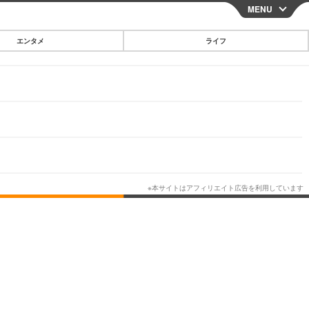
MENU
CLOSE
エンタメ
ライフ
スマートフォン
ガジェット・ツール
その他
映画・ドラマ
韓国・芸能
グルメ
スポーツ
ショッピング
ブログ
その他