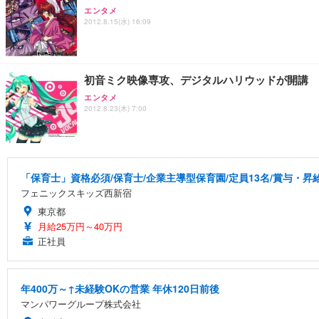
エンタメ
2012.8.15(水) 16:09
初音ミク映像専攻、デジタルハリウッドが開講
エンタメ
2012.8.23(木) 7:00
「保育士」資格必須/保育士/企業主導型保育園/定員13名/賞与・昇給
フェニックスキッズ西新宿
東京都
月給25万円～40万円
正社員
年400万～↑未経験OKの営業 年休120日前後
マンパワーグループ株式会社