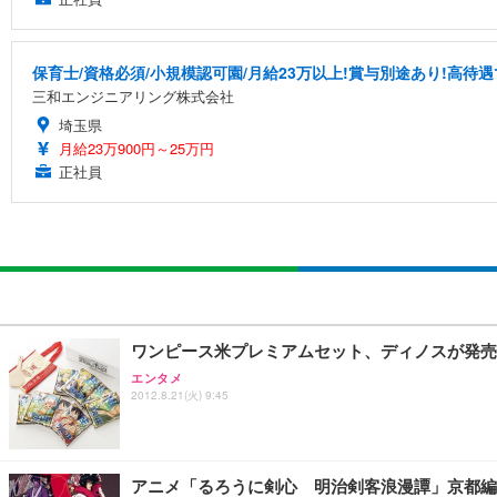
保育士/資格必須/小規模認可園/月給23万以上!賞与別途あり!高待
三和エンジニアリング株式会社
埼玉県
月給23万900円～25万円
正社員
ワンピース米プレミアムセット、ディノスが発売
エンタメ
2012.8.21(火) 9:45
アニメ「るろうに剣心 明治剣客浪漫譚」京都編 