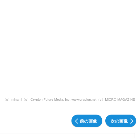
（c）minami（c）Crypton Future Media, Inc. www.crypton.net（c）MICRO MAGAZINE
前の画像
次の画像