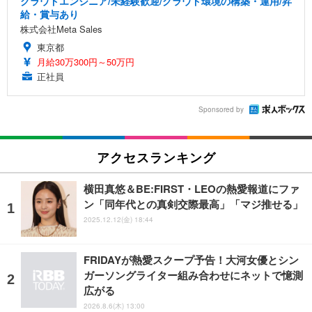
クラウドエンジニア/未経験歓迎/クラウド環境の構築・運用/昇
給・賞与あり
株式会社Meta Sales
東京都
月給30万300円～50万円
正社員
Sponsored by
アクセスランキング
横田真悠＆BE:FIRST・LEOの熱愛報道にファ
ン「同年代との真剣交際最高」「マジ推せる」
2025.12.12(金) 18:44
FRIDAYが熱愛スクープ予告！大河女優とシン
ガーソングライター組み合わせにネットで憶測
広がる
2026.8.6(木) 13:00