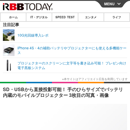
MENU
CLOSE
ホーム
IT・デジタル
SPEED TEST
エンタメ
ライフ
ホーム
注目記事
IT・デジタル
10G光回線導入レポ
IT・デジタルTOP
スマートフォン
SPEED TEST
iPhone 4S・4の補助バッテリやプロジェクターにも使える多機能ケー
ス
ネタ
ガジェット・ツール
エンタメ
プロジェクターのスクリーンに文字等を書き込み可能！ プレゼン向け
ショッピング
その他
電子黒板システム
エンタメTOP
映画・ドラマ
ライフ
韓流・K-POP
韓国・芸能
ライフTOP
グルメ
リリース一覧
SD・USBから直接投影可能！ 手のひらサイズでバッテリ
音楽
スポーツ
ペット
ショッピング
内蔵のモバイルプロジェクター 3枚目の写真・画像
プッシュ通知の停止方法
グラビア
ブログ
その他
ショッピング
その他