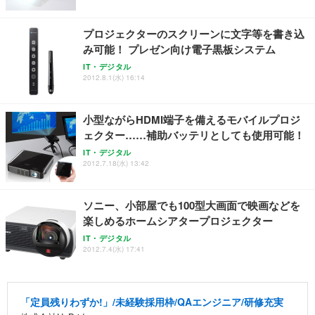
プロジェクターのスクリーンに文字等を書き込
み可能！ プレゼン向け電子黒板システム
IT・デジタル
2012.8.1(水) 16:14
小型ながらHDMI端子を備えるモバイルプロジ
ェクター……補助バッテリとしても使用可能！
IT・デジタル
2012.7.18(水) 13:42
ソニー、小部屋でも100型大画面で映画などを
楽しめるホームシアタープロジェクター
IT・デジタル
2012.7.4(水) 17:41
「定員残りわずか!」/未経験採用枠/QAエンジニア/研修充実