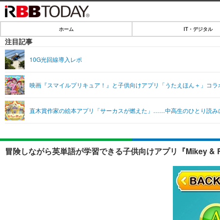
ホーム
IT・デジタル
ホーム
注目記事
IT・デジタル
10G光回線導入レポ
IT・デジタルTOP
SPEED TEST
映画『スマイルプリキュア！』と子供向けアプリ「うたえほん＋」コラ
ネタ
エンタメ
直木賞作家の絵本アプリ「サーカスが燃えた」……中高生のひとり読み
ショッピング
エンタメTOP
ライフ
韓流・K-POP
ライフTOP
リリース一覧
冒険しながら英単語が学習できる子供向けアプリ『Mikey & Rovie
音楽
ペット
プッシュ通知の停止方法
グラビア
その他
ショッピング