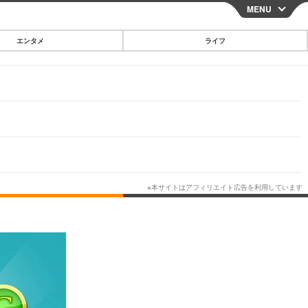
MENU
CLOSE
エンタメ
ライフ
スマートフォン
ガジェット・ツール
その他
映画・ドラマ
韓国・芸能
グルメ
スポーツ
ショッピング
ブログ
その他