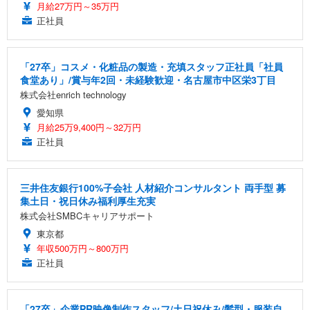
月給27万円～35万円
正社員
「27卒」コスメ・化粧品の製造・充填スタッフ正社員「社員
食堂あり」/賞与年2回・未経験歓迎・名古屋市中区栄3丁目
株式会社enrich technology
愛知県
月給25万9,400円～32万円
正社員
三井住友銀行100%子会社 人材紹介コンサルタント 両手型 募
集土日・祝日休み福利厚生充実
株式会社SMBCキャリアサポート
東京都
年収500万円～800万円
正社員
「27卒」企業PR映像制作スタッフ/土日祝休み/髪型・服装自