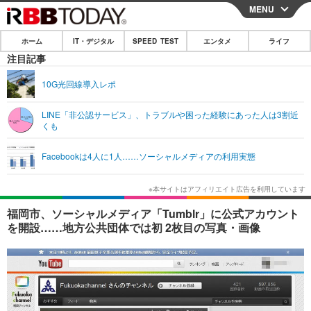
MENU
CLOSE
ホーム
IT・デジタル
SPEED TEST
エンタメ
ライフ
ホーム
注目記事
IT・デジタル
10G光回線導入レポ
IT・デジタルTOP
スマートフォン
SPEED TEST
LINE「非公認サービス」、トラブルや困った経験にあった人は3割近
くも
ネタ
ガジェット・ツール
エンタメ
Facebookは4人に1人……ソーシャルメディアの利用実態
ショッピング
その他
エンタメTOP
映画・ドラマ
ライフ
韓流・K-POP
韓国・芸能
ライフTOP
グルメ
リリース一覧
福岡市、ソーシャルメディア「Tumblr」に公式アカウント
音楽
スポーツ
ペット
ショッピング
を開設……地方公共団体では初 2枚目の写真・画像
プッシュ通知の停止方法
グラビア
ブログ
その他
ショッピング
その他