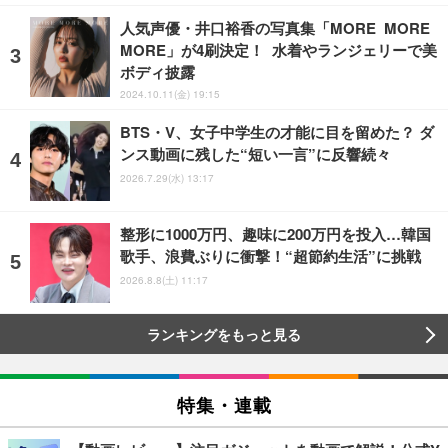
人気声優・井口裕香の写真集「MORE MORE
MORE」が4刷決定！ 水着やランジェリーで美
ボディ披露
2024.10.11(金) 19:15
BTS・V、女子中学生の才能に目を留めた？ ダ
ンス動画に残した“短い一言”に反響続々
2026.7.29(水) 13:17
整形に1000万円、趣味に200万円を投入…韓国
歌手、浪費ぶりに衝撃！“超節約生活”に挑戦
2026.8.8(土) 11:17
ランキングをもっと見る
特集・連載