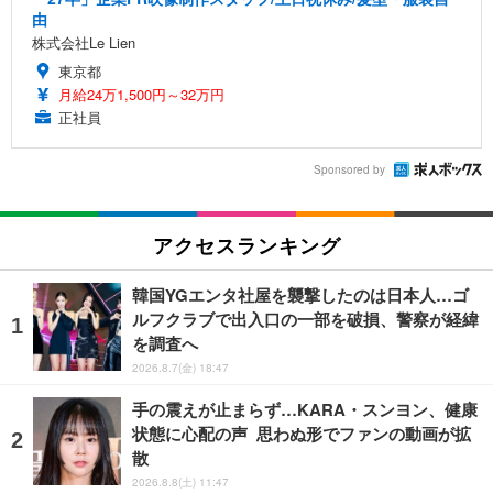
由
株式会社Le Lien
東京都
月給24万1,500円～32万円
正社員
Sponsored by
アクセスランキング
韓国YGエンタ社屋を襲撃したのは日本人…ゴ
ルフクラブで出入口の一部を破損、警察が経緯
を調査へ
2026.8.7(金) 18:47
手の震えが止まらず…KARA・スンヨン、健康
状態に心配の声 思わぬ形でファンの動画が拡
散
2026.8.8(土) 11:47