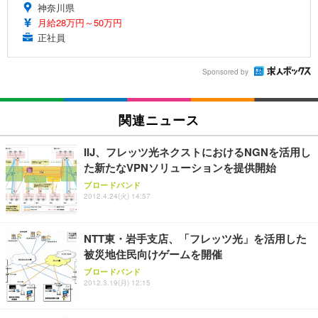
神奈川県
月給28万円～50万円
正社員
Sponsored by
関連ニュース
IIJ、フレッツ光ネクストにおけるNGNを活用し
た新たなVPNソリューションを提供開始
ブロードバンド
2012.4.24(火) 14:57
NTT東・岩手支店、「フレッツ光」を活用した
被災地住民向けゲームを開催
ブロードバンド
2012.3.19(月) 12:15