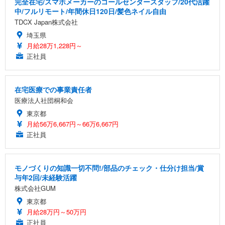
完全在宅/スマホメーカーのコールセンタースタッフ/20代活躍
中/フルリモート/年間休日120日/髪色ネイル自由
TDCX Japan株式会社
埼玉県
月給28万1,228円～
正社員
在宅医療での事業責任者
医療法人社団桐和会
東京都
月給56万6,667円～66万6,667円
正社員
モノづくりの知識一切不問!/部品のチェック・仕分け担当/賞
与年2回/未経験活躍
株式会社GUM
東京都
月給28万円～50万円
正社員