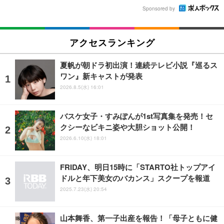
Sponsored by
アクセスランキング
夏帆が朝ドラ初出演！連続テレビ小説『巡るス
ワン』新キャストが発表
2026.8.5(水) 16:01
バスケ女子・すみぽんが1st写真集を発売！セ
クシーなビキニ姿や大胆ショット公開！
2026.6.10(水) 18:01
FRIDAY、明日15時に「STARTO社トップアイ
ドルと年下美女のバカンス」スクープを報道
2025.7.23(水) 20:54
山本舞香、第一子出産を報告！「母子ともに健