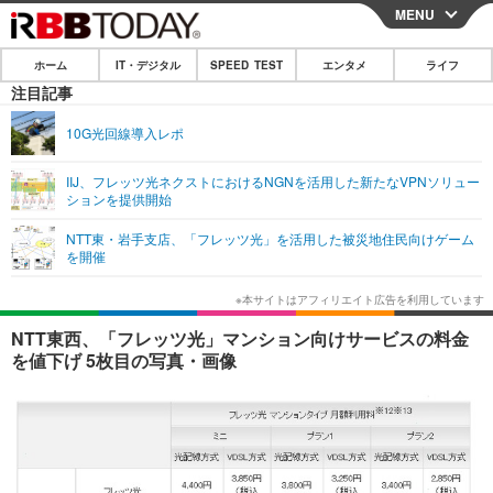
MENU
CLOSE
ホーム
IT・デジタル
SPEED TEST
エンタメ
ライフ
ホーム
注目記事
IT・デジタル
10G光回線導入レポ
IT・デジタルTOP
スマートフォン
SPEED TEST
IIJ、フレッツ光ネクストにおけるNGNを活用した新たなVPNソリュー
ションを提供開始
ネタ
ガジェット・ツール
エンタメ
NTT東・岩手支店、「フレッツ光」を活用した被災地住民向けゲーム
ショッピング
その他
を開催
エンタメTOP
映画・ドラマ
ライフ
韓流・K-POP
韓国・芸能
ライフTOP
グルメ
リリース一覧
NTT東西、「フレッツ光」マンション向けサービスの料金
音楽
スポーツ
ペット
ショッピング
を値下げ 5枚目の写真・画像
プッシュ通知の停止方法
グラビア
ブログ
その他
ショッピング
その他