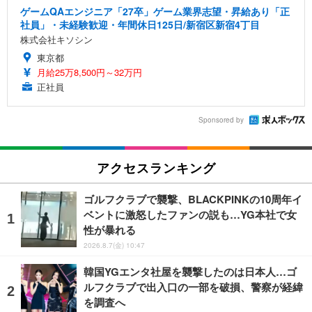
ゲームQAエンジニア「27卒」ゲーム業界志望・昇給あり「正
社員」・未経験歓迎・年間休日125日/新宿区新宿4丁目
株式会社キソシン
東京都
月給25万8,500円～32万円
正社員
Sponsored by
アクセスランキング
ゴルフクラブで襲撃、BLACKPINKの10周年イ
ベントに激怒したファンの説も…YG本社で女
性が暴れる
2026.8.7(金) 10:47
韓国YGエンタ社屋を襲撃したのは日本人…ゴ
ルフクラブで出入口の一部を破損、警察が経緯
を調査へ