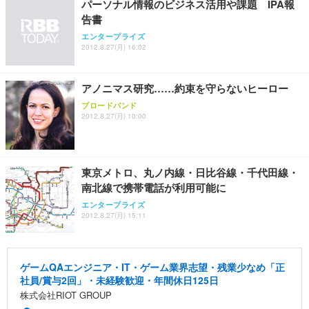
パーソナル情報のビジネス活用や課題 IPA報
告書
エンタープライズ
2012.8.27(月) 16:02
アノニマス研究……約束を守らないヒーロー
ブロードバンド
2012.8.27(月) 10:00
東京メトロ、丸ノ内線・日比谷線・千代田線・
南北線で携帯電話が利用可能に
エンタープライズ
2012.8.27(月) 15:11
ゲームQAエンジニア・IT・ゲーム業界志望・残業少なめ「正
社員/賞与2回」・未経験歓迎・年間休日125日
株式会社RIOT GROUP