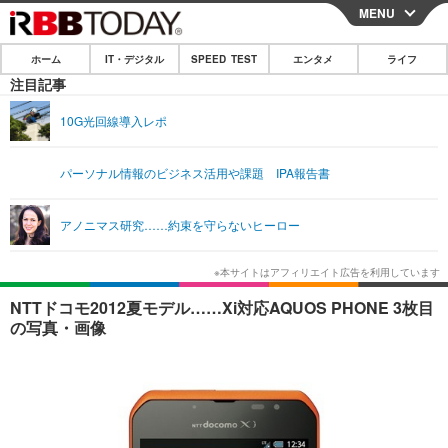
MENU
CLOSE
ホーム
IT・デジタル
SPEED TEST
エンタメ
ライフ
ホーム
注目記事
IT・デジタル
10G光回線導入レポ
IT・デジタルTOP
スマートフォン
SPEED TEST
パーソナル情報のビジネス活用や課題 IPA報告書
ネタ
ガジェット・ツール
エンタメ
アノニマス研究……約束を守らないヒーロー
ショッピング
その他
エンタメTOP
映画・ドラマ
ライフ
韓流・K-POP
韓国・芸能
ライフTOP
グルメ
リリース一覧
NTTドコモ2012夏モデル……Xi対応AQUOS PHONE 3枚目
音楽
スポーツ
ペット
ショッピング
の写真・画像
プッシュ通知の停止方法
グラビア
ブログ
その他
ショッピング
その他