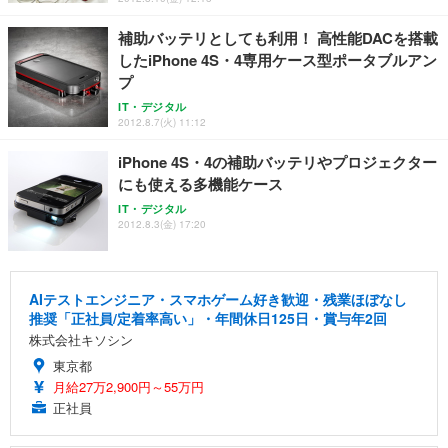
補助バッテリとしても利用！ 高性能DACを搭載
したiPhone 4S・4専用ケース型ポータブルアン
プ
IT・デジタル
2012.8.7(火) 11:12
iPhone 4S・4の補助バッテリやプロジェクター
にも使える多機能ケース
IT・デジタル
2012.8.3(金) 17:20
AIテストエンジニア・スマホゲーム好き歓迎・残業ほぼなし
推奨「正社員/定着率高い」・年間休日125日・賞与年2回
株式会社キソシン
東京都
月給27万2,900円～55万円
正社員