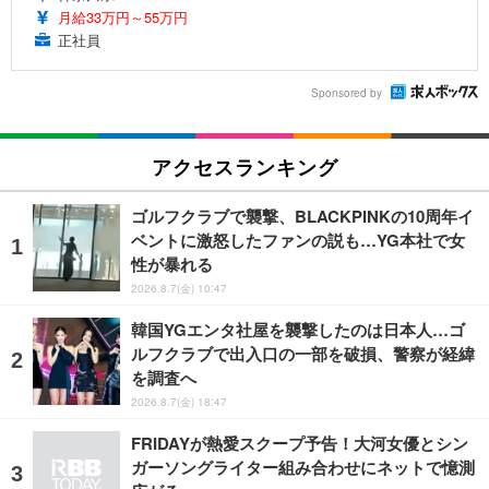
月給33万円～55万円
正社員
Sponsored by
アクセスランキング
ゴルフクラブで襲撃、BLACKPINKの10周年イ
ベントに激怒したファンの説も…YG本社で女
性が暴れる
2026.8.7(金) 10:47
韓国YGエンタ社屋を襲撃したのは日本人…ゴ
ルフクラブで出入口の一部を破損、警察が経緯
を調査へ
2026.8.7(金) 18:47
FRIDAYが熱愛スクープ予告！大河女優とシン
ガーソングライター組み合わせにネットで憶測