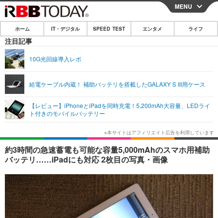
MENU
CLOSE
ホーム
IT・デジタル
SPEED TEST
エンタメ
ライフ
ホーム
注目記事
IT・デジタル
10G光回線導入レポ
IT・デジタルTOP
スマートフォン
SPEED TEST
給電ケーブル内蔵！ 補助バッテリを搭載したGALAXY S III用ケース
ネタ
ガジェット・ツール
エンタメ
【レビュー】iPhoneとiPadを同時充電！5,200mAh大容量、LEDライ
ショッピング
その他
ト付きのモバイルバッテリー
エンタメTOP
映画・ドラマ
ライフ
韓流・K-POP
韓国・芸能
ライフTOP
グルメ
リリース一覧
約3時間の急速蓄電も可能な容量5,000mAhのスマホ用補助
音楽
スポーツ
ペット
ショッピング
バッテリ……iPadにも対応 2枚目の写真・画像
プッシュ通知の停止方法
グラビア
ブログ
その他
ショッピング
その他