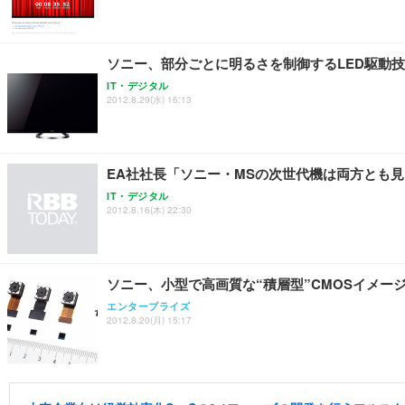
ソニー、部分ごとに明るさを制御するLED駆動技
IT・デジタル
2012.8.29(水) 16:13
EA社社長「ソニー・MSの次世代機は両方とも
IT・デジタル
2012.8.16(木) 22:30
ソニー、小型で高画質な“積層型”CMOSイメー
エンタープライズ
2012.8.20(月) 15:17