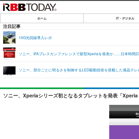
ホーム
IT・デジタル
ホーム
注目記事
IT・デジタル
10G光回線導入レポ
IT・デジタルTOP
SPEED TEST
ソニー、IFAプレスカンファレンスで新型Xperiaを発表か……日本時間
ネタ
エンタメ
ソニー、部分ごとに明るさを制御するLED駆動技術を搭載した液晶テレビ
ショッピング
エンタメTOP
ライフ
韓流・K-POP
ライフTOP
リリース一覧
ソニー、Xperiaシリーズ初となるタブレットを発表「Xperia T
音楽
ペット
プッシュ通知の停止方法
グラビア
その他
ショッピング