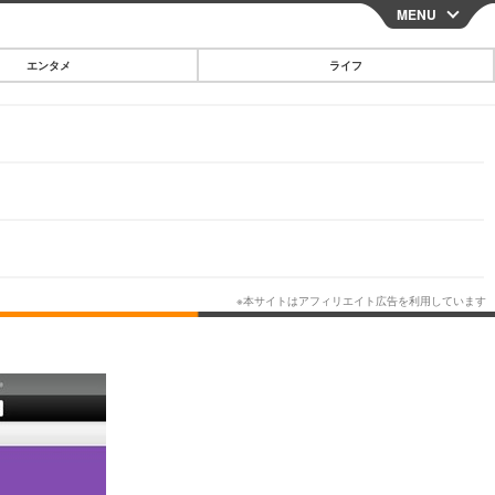
MENU
CLOSE
エンタメ
ライフ
スマートフォン
ガジェット・ツール
その他
映画・ドラマ
韓国・芸能
グルメ
スポーツ
ショッピング
ブログ
その他