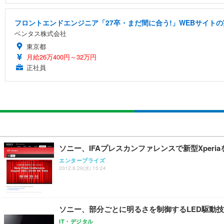
フロントエンドエンジニア「27卒・まだ間に合う!」WEBサイトの
ベンタス株式会社
東京都
月給26万400円～32万円
正社員
ソニー、IFAプレスカンファレンスで新型Xper
エンタープライズ
2012.8.29(水) 15:24
ソニー、部分ごとに明るさを制御するLED駆動技
IT・デジタル