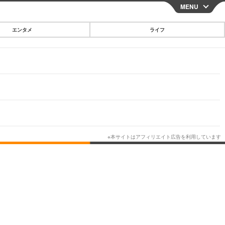
MENU
CLOSE
エンタメ
ライフ
スマートフォン
ガジェット・ツール
その他
映画・ドラマ
韓国・芸能
グルメ
スポーツ
ショッピング
ブログ
その他