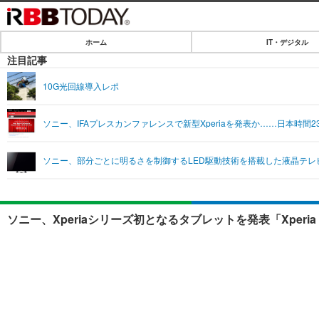
ホーム
IT・デジタル
ホーム
注目記事
IT・デジタル
10G光回線導入レポ
IT・デジタルTOP
SPEED TEST
ソニー、IFAプレスカンファレンスで新型Xperiaを発表か……日本時間
ネタ
エンタメ
ソニー、部分ごとに明るさを制御するLED駆動技術を搭載した液晶テレビ
ショッピング
エンタメTOP
ライフ
韓流・K-POP
ライフTOP
リリース一覧
ソニー、Xperiaシリーズ初となるタブレットを発表「Xperia T
音楽
ペット
プッシュ通知の停止方法
グラビア
その他
ショッピング