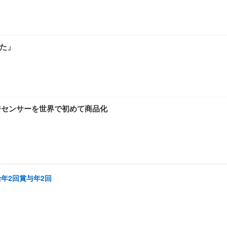
見た」
ジセンサーを世界で初めて商品化
給年2回賞与年2回