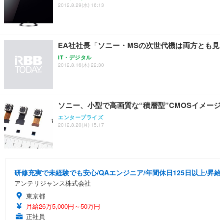
2012.8.29(水) 16:13
EA社社長「ソニー・MSの次世代機は両方とも
IT・デジタル
2012.8.16(木) 22:30
ソニー、小型で高画質な“積層型”CMOSイメー
エンタープライズ
2012.8.20(月) 15:17
研修充実で未経験でも安心/QAエンジニア/年間休日125日以上/昇
アンテリジャンス株式会社
東京都
月給26万5,000円～50万円
正社員