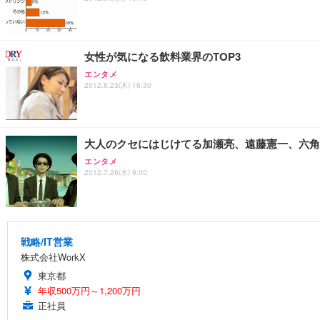
女性が気になる飲料業界のTOP3
エンタメ
2012.8.23(木) 16:30
大人のクセにはじけてる加瀬亮、遠藤憲一、六角精
エンタメ
2012.7.26(木) 9:00
戦略/IT営業
株式会社WorkX
東京都
年収500万円～1,200万円
正社員