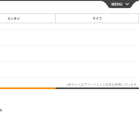
MENU
CLOSE
エンタメ
ライフ
スマートフォン
ガジェット・ツール
その他
映画・ドラマ
韓国・芸能
グルメ
スポーツ
ショッピング
ブログ
その他