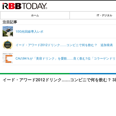
ホーム
IT・デジタル
ホーム
注目記事
IT・デジタル
10G光回線導入レポ
IT・デジタルTOP
SPEED TEST
イード・アワード2012ドリンク……コンビニで何を飲む？ 追加発表
ネタ
エンタメ
CAの94％が「美容ドリンク」を愛飲……良く飲む1位「コラーゲンドリ
ショッピング
エンタメTOP
ライフ
韓流・K-POP
ライフTOP
リリース一覧
イード・アワード2012ドリンク……コンビニで何を飲む？ 
音楽
ペット
プッシュ通知の停止方法
グラビア
その他
ショッピング