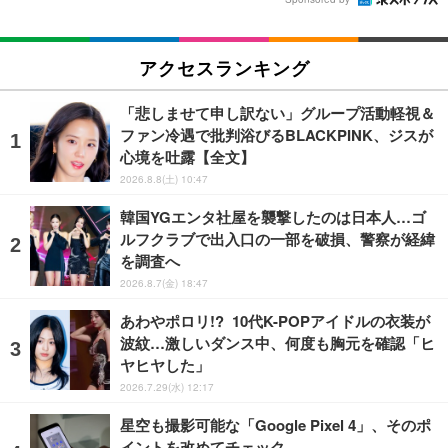
アクセスランキング
「悲しませて申し訳ない」グループ活動軽視＆
ファン冷遇で批判浴びるBLACKPINK、ジスが
心境を吐露【全文】
2026.8.8(土) 10:47
韓国YGエンタ社屋を襲撃したのは日本人…ゴ
ルフクラブで出入口の一部を破損、警察が経緯
を調査へ
2026.8.7(金) 18:47
あわやポロリ!? 10代K-POPアイドルの衣装が
波紋…激しいダンス中、何度も胸元を確認「ヒ
ヤヒヤした」
2026.7.29(水) 12:17
星空も撮影可能な「Google Pixel 4」、そのポ
イントを改めてチェック