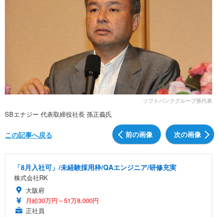
ソフトバンクグループ孫代表
SBエナジー 代表取締役社長 孫正義氏
前の画像
次の画像
この記事へ戻る
「8月入社可」/未経験採用枠/QAエンジニア/研修充実
株式会社RK
大阪府
月給30万円～51万8,000円
正社員