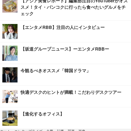
【アジア美食レポート】編集部注目のYouTuberがオス
スメ！タイ・バンコクに行ったら食べたいグルメをチ
ェック
【エンタメRBB】注目の人にインタビュー
【坂道グループニュース】ーエンタメRBBー
今観るべきオススメ「韓国ドラマ」
快適デスクのヒントが満載！こだわりデスクツアー
【進化するオフィス】
写真・画像
ホーム
›
エンタープライズ
›
企業
›
記事
›