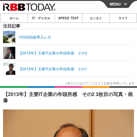
MENU
CLOSE
ホーム
IT・デジタル
SPEED TEST
エンタメ
ライフ
ホーム
注目記事
IT・デジタル
10G光回線導入レポ
IT・デジタルTOP
スマートフォン
SPEED TEST
【2013年】主要IT企業の年頭所感 その3
ネタ
ガジェット・ツール
エンタメ
【2013年】主要IT企業の年頭所感 その1
ショッピング
その他
エンタメTOP
映画・ドラマ
ライフ
韓流・K-POP
韓国・芸能
ライフTOP
グルメ
リリース一覧
【2013年】主要IT企業の年頭所感 その2 3枚目の写真・画
音楽
スポーツ
ペット
ショッピング
像
プッシュ通知の停止方法
グラビア
ブログ
その他
ショッピング
その他