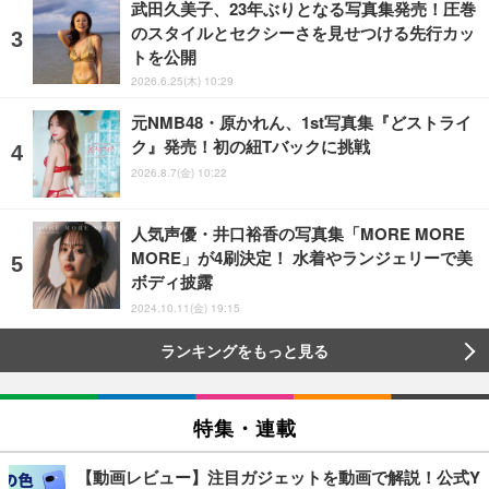
武田久美子、23年ぶりとなる写真集発売！圧巻
のスタイルとセクシーさを見せつける先行カッ
トを公開
2026.6.25(木) 10:29
元NMB48・原かれん、1st写真集『どストライ
ク』発売！初の紐Tバックに挑戦
2026.8.7(金) 10:22
人気声優・井口裕香の写真集「MORE MORE
MORE」が4刷決定！ 水着やランジェリーで美
ボディ披露
2024.10.11(金) 19:15
ランキングをもっと見る
特集・連載
【動画レビュー】注目ガジェットを動画で解説！公式Y