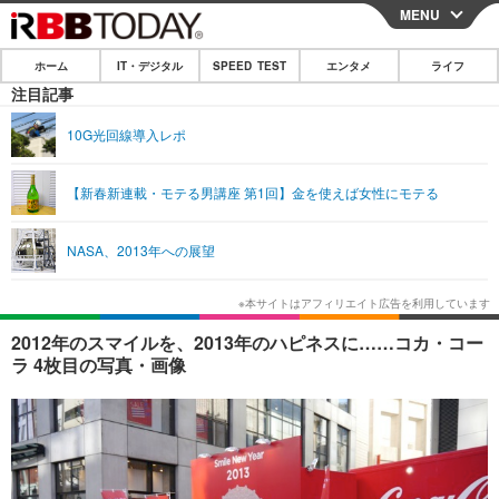
MENU
CLOSE
ホーム
IT・デジタル
SPEED TEST
エンタメ
ライフ
ホーム
注目記事
IT・デジタル
10G光回線導入レポ
IT・デジタルTOP
スマートフォン
SPEED TEST
【新春新連載・モテる男講座 第1回】金を使えば女性にモテる
ネタ
ガジェット・ツール
エンタメ
NASA、2013年への展望
ショッピング
その他
エンタメTOP
映画・ドラマ
ライフ
韓流・K-POP
韓国・芸能
ライフTOP
グルメ
リリース一覧
2012年のスマイルを、2013年のハピネスに……コカ・コー
音楽
スポーツ
ペット
ショッピング
ラ 4枚目の写真・画像
プッシュ通知の停止方法
グラビア
ブログ
その他
ショッピング
その他