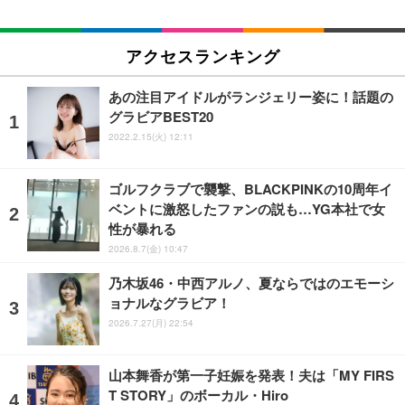
アクセスランキング
あの注目アイドルがランジェリー姿に！話題の
グラビアBEST20
2022.2.15(火) 12:11
ゴルフクラブで襲撃、BLACKPINKの10周年イ
ベントに激怒したファンの説も…YG本社で女
性が暴れる
2026.8.7(金) 10:47
乃木坂46・中西アルノ、夏ならではのエモーシ
ョナルなグラビア！
2026.7.27(月) 22:54
山本舞香が第一子妊娠を発表！夫は「MY FIRS
T STORY」のボーカル・Hiro