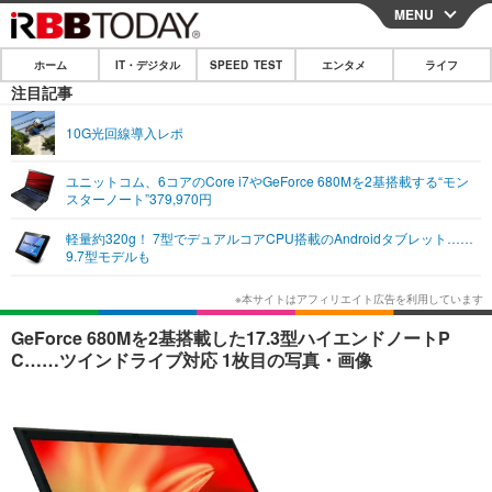
MENU
CLOSE
ホーム
IT・デジタル
SPEED TEST
エンタメ
ライフ
ホーム
注目記事
IT・デジタル
10G光回線導入レポ
IT・デジタルTOP
スマートフォン
SPEED TEST
ユニットコム、6コアのCore i7やGeForce 680Mを2基搭載する“モン
スターノート”379,970円
ネタ
ガジェット・ツール
エンタメ
軽量約320g！ 7型でデュアルコアCPU搭載のAndroidタブレット……
ショッピング
その他
9.7型モデルも
エンタメTOP
映画・ドラマ
ライフ
韓流・K-POP
韓国・芸能
ライフTOP
グルメ
リリース一覧
GeForce 680Mを2基搭載した17.3型ハイエンドノートP
音楽
スポーツ
ペット
ショッピング
C……ツインドライブ対応 1枚目の写真・画像
プッシュ通知の停止方法
グラビア
ブログ
その他
ショッピング
その他