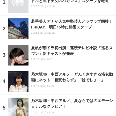
ドルと年下美女のバカンス」スクープを報道
2025.7.23(水) 20:54
若手美人アナが人気中堅芸人とラブラブ同棲！
FRIDAY、明日15時に熱愛スクープ
2025.8.27(水) 22:20
夏帆が朝ドラ初出演！連続テレビ小説『巡るス
ワン』新キャストが発表
2026.8.5(水) 16:01
乃木坂46・中西アルノ、どんくさすぎる浴衣動
画にネット「相変わらず」「嘘でしょ…」
2026.8.6(木) 15:09
乃木坂46・中西アルノ、夏ならではのエモーシ
ョナルなグラビア！
2026.7.27(月) 22:54