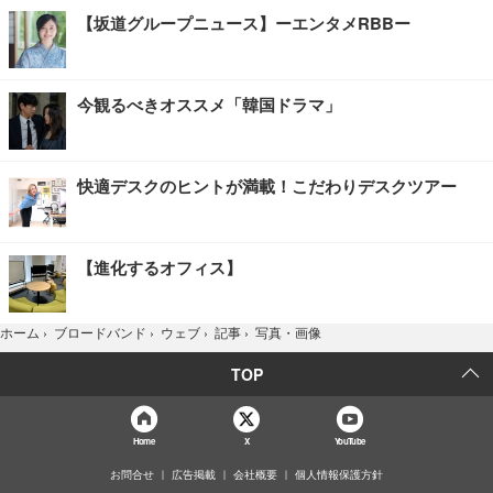
【坂道グループニュース】ーエンタメRBBー
今観るべきオススメ「韓国ドラマ」
快適デスクのヒントが満載！こだわりデスクツアー
【進化するオフィス】
写真・画像
ホーム
›
ブロードバンド
›
ウェブ
›
記事
›
TOP
Home
X
YouTube
お問合せ
広告掲載
会社概要
個人情報保護方針