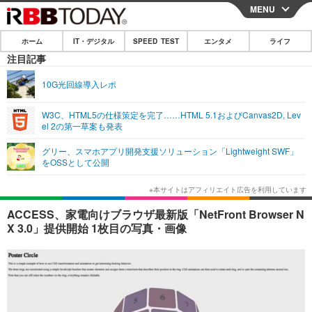
MENU
CLOSE
ホーム
IT・デジタル
SPEED TEST
エンタメ
ライフ
ホーム
注目記事
IT・デジタル
10G光回線導入レポ
IT・デジタルTOP
スマートフォン
SPEED TEST
W3C、HTML5の仕様策定を完了……HTML 5.1およびCanvas2D, Lev
el 2の第一草案も発表
ネタ
ガジェット・ツール
エンタメ
グリー、スマホアプリ開発支援ソリューション「Lightweight SWF」
ショッピング
その他
をOSSとして公開
エンタメTOP
映画・ドラマ
ライフ
韓流・K-POP
韓国・芸能
ライフTOP
グルメ
リリース一覧
ACCESS、家電向けブラウザ最新版「NetFront Browser N
音楽
スポーツ
ペット
ショッピング
X 3.0」提供開始 1枚目の写真・画像
プッシュ通知の停止方法
グラビア
ブログ
その他
ショッピング
その他