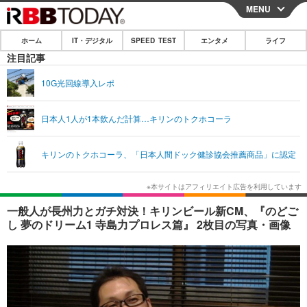
MENU
CLOSE
ホーム
IT・デジタル
SPEED TEST
エンタメ
ライフ
ホーム
注目記事
IT・デジタル
10G光回線導入レポ
IT・デジタルTOP
スマートフォン
SPEED TEST
日本人1人が1本飲んだ計算…キリンのトクホコーラ
ネタ
ガジェット・ツール
エンタメ
キリンのトクホコーラ、「日本人間ドック健診協会推薦商品」に認定
ショッピング
その他
エンタメTOP
映画・ドラマ
ライフ
韓流・K-POP
韓国・芸能
ライフTOP
グルメ
リリース一覧
一般人が長州力とガチ対決！キリンビール新CM、『のどご
音楽
スポーツ
ペット
ショッピング
し 夢のドリーム1 寺島力プロレス篇』 2枚目の写真・画像
プッシュ通知の停止方法
グラビア
ブログ
その他
ショッピング
その他