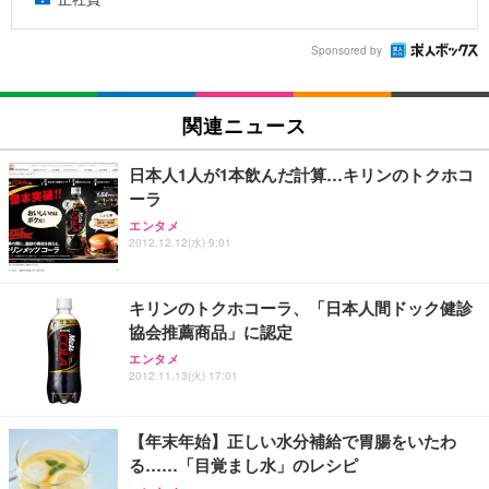
Sponsored by
関連ニュース
日本人1人が1本飲んだ計算…キリンのトクホコ
ーラ
エンタメ
2012.12.12(水) 9:01
キリンのトクホコーラ、「日本人間ドック健診
協会推薦商品」に認定
エンタメ
2012.11.13(火) 17:01
【年末年始】正しい水分補給で胃腸をいたわ
る……「目覚まし水」のレシピ