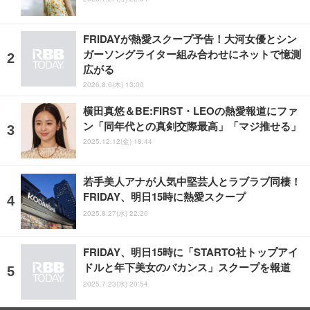
FRIDAYが熱愛スクープ予告！大河女優とシン
ガーソングライター組み合わせにネットで憶測
広がる
2026.8.6(木) 13:00
横田真悠＆BE:FIRST・LEOの熱愛報道にファ
ン「同年代との真剣交際最高」「マジ推せる」
2025.12.12(金) 18:44
若手美人アナが人気中堅芸人とラブラブ同棲！
FRIDAY、明日15時に熱愛スクープ
2025.8.27(水) 22:20
FRIDAY、明日15時に「STARTO社トップアイ
ドルと年下美女のバカンス」スクープを報道
2025.7.23(水) 20:54