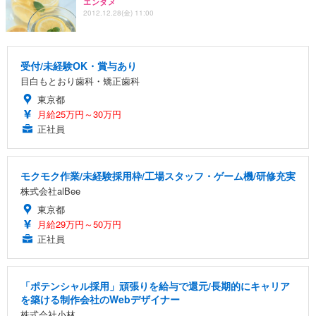
エンタメ
2012.12.28(金) 11:00
受付/未経験OK・賞与あり
目白もとおり歯科・矯正歯科
東京都
月給25万円～30万円
正社員
モクモク作業/未経験採用枠/工場スタッフ・ゲーム機/研修充実
株式会社alBee
東京都
月給29万円～50万円
正社員
「ポテンシャル採用」頑張りを給与で還元/長期的にキャリア
を築ける制作会社のWebデザイナー
株式会社小林