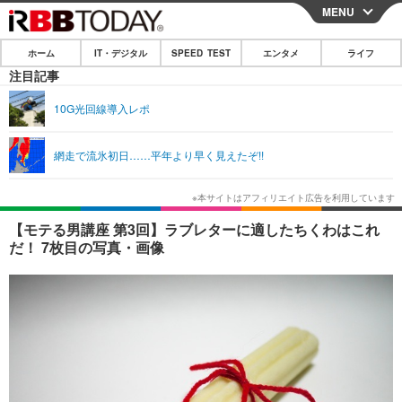
MENU
CLOSE
ホーム
IT・デジタル
SPEED TEST
エンタメ
ライフ
ホーム
注目記事
IT・デジタル
10G光回線導入レポ
IT・デジタルTOP
スマートフォン
SPEED TEST
網走で流氷初日……平年より早く見えたぞ!!
ネタ
ガジェット・ツール
エンタメ
ショッピング
その他
エンタメTOP
映画・ドラマ
ライフ
【モテる男講座 第3回】ラブレターに適したちくわはこれ
だ！ 7枚目の写真・画像
韓流・K-POP
韓国・芸能
ライフTOP
グルメ
リリース一覧
音楽
スポーツ
ペット
ショッピング
プッシュ通知の停止方法
グラビア
ブログ
その他
ショッピング
その他