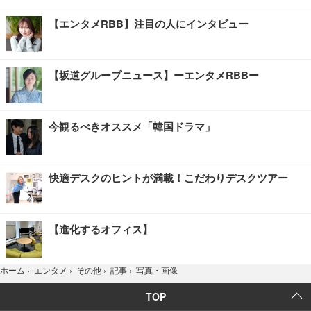
【エンタメRBB】注目の人にインタビュー
【坂道グループニュース】ーエンタメRBBー
今観るべきオススメ「韓国ドラマ」
快適デスクのヒントが満載！こだわりデスクツアー
【進化するオフィス】
写真・画像
ホーム
›
エンタメ
›
その他
›
記事
›
TOP