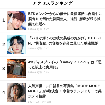
アクセスランキング
BTSメンバーからの借金に飲酒運転…自粛中に
脳出血で倒れた韓国芸人、退院 麻痺が残る状
態で出廷へ
2026.8.9(日) 12:47
「パリが輝くのは彼の美貌のおかげ」BTS・JI
N、“彫刻級”の容貌を存分に見せた単独撮影
2026.8.9(日) 10:47
4:3ディスプレイの『Galaxy Z Fold8』は「思
った以上に実用的」
2026.8.9(日) 16:19
人気声優・井口裕香の写真集「MORE MORE
MORE」が4刷決定！ 水着やランジェリーで美
ボディ披露
2024.10.11(金) 19:15