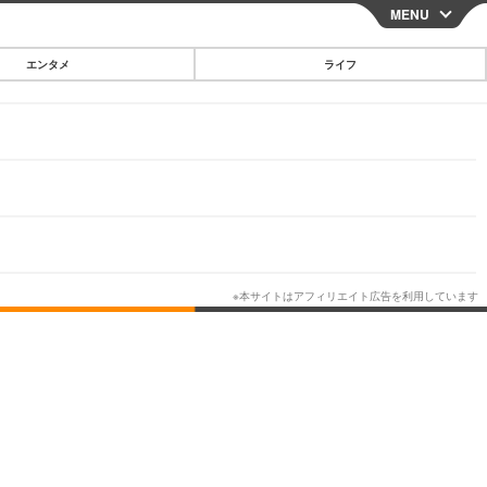
MENU
CLOSE
エンタメ
ライフ
スマートフォン
ガジェット・ツール
その他
映画・ドラマ
韓国・芸能
グルメ
スポーツ
ショッピング
ブログ
その他