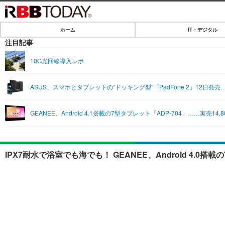
ホーム
IT・デジタル
ホーム
注目記事
IT・デジタル
10G光回線導入レポ
IT・デジタルTOP
SPEED TEST
ASUS、スマホとタブレットの“ドッキング型”「PadFone 2」12日発
ネタ
エンタメ
GEANEE、Android 4.1搭載の7型タブレット「ADP-704」……実売14,8
ショッピング
エンタメTOP
ライフ
韓流・K-POP
ライフTOP
リリース一覧
IPX7耐水で浴室でも海でも！ GEANEE、Android 4.0
音楽
ペット
プッシュ通知の停止方法
グラビア
その他
ショッピング