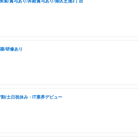
実装/賞与あり/昇給賞与あり/港区芝浦3丁目
構築/研修あり
割/土日祝休み・IT業界デビュー