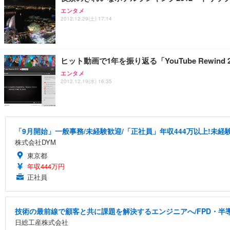
エンタメ
2012.12.29(土) 17:14
ヒット動画で1年を振り返る「YouTube Rewi
エンタメ
2012.12.19(水) 16:35
「9月開始」一般事務/未経験歓迎/「正社員」年収444万以上!未経験
株式会社DYM
東京都
年収444万円
正社員
技術の最前線で顧客と共に課題を解決するエンジニアへ/FPD・
日総工産株式会社