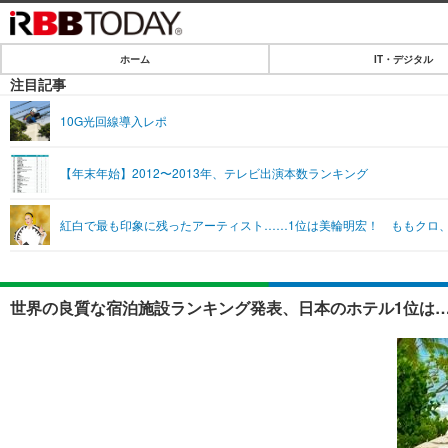
ホーム
IT・デジタル
ホーム
注目記事
IT・デジタル
10G光回線導入レポ
IT・デジタルTOP
SPEED TEST
【年末年始】2012〜2013年、テレビ出演本数ランキング
ネタ
エンタメ
紅白で最も印象に残ったアーティスト……1位は美輪明宏！ ももクロ
ショッピング
エンタメTOP
ライフ
韓流・K-POP
ライフTOP
リリース一覧
世界の良質な宿泊施設ランキング発表、日本のホテル1位は…
音楽
ペット
プッシュ通知の停止方法
グラビア
その他
ショッピング