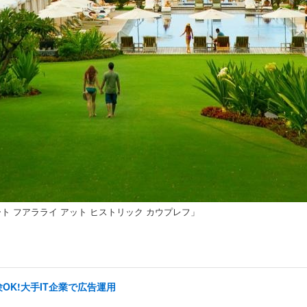
 フアラライ アット ヒストリック カウプレフ」
OK!大手IT企業で広告運用