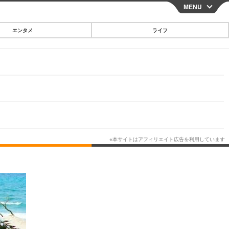
MENU
CLOSE
エンタメ
ライフ
スマートフォン
ガジェット・ツール
その他
映画・ドラマ
韓国・芸能
グルメ
スポーツ
ショッピング
ブログ
その他