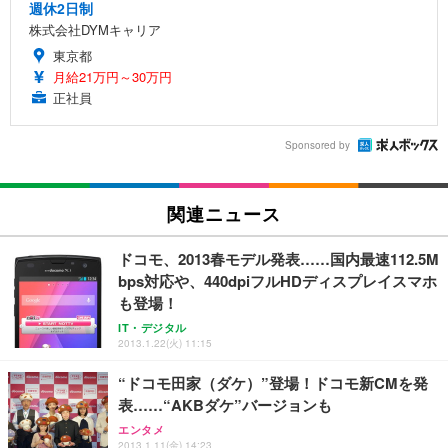
週休2日制
株式会社DYMキャリア
東京都
月給21万円～30万円
正社員
Sponsored by
関連ニュース
ドコモ、2013春モデル発表……国内最速112.5M
bps対応や、440dpiフルHDディスプレイスマホ
も登場！
IT・デジタル
2013.1.22(火) 11:15
“ドコモ田家（ダケ）”登場！ドコモ新CMを発
表……“AKBダケ”バージョンも
エンタメ
2013.1.11(金) 14:23