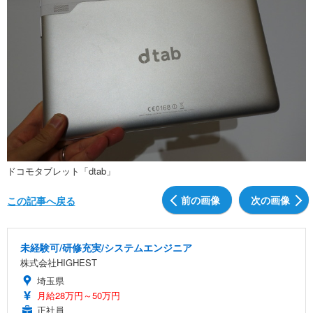
ドコモタブレット「dtab」
前の画像
次の画像
この記事へ戻る
未経験可/研修充実/システムエンジニア
株式会社HIGHEST
埼玉県
月給28万円～50万円
正社員