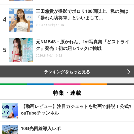
三田悠貴が撮影でポロリ100回以上、私の胸は
「暴れん坊将軍」といいまして…
2024.11.9(土) 16:16
元NMB48・原かれん、1st写真集『どストライ
ク』発売！初の紐Tバックに挑戦
2026.8.7(金) 10:22
ランキングをもっと見る
特集・連載
【動画レビュー】注目ガジェットを動画で解説！公式Y
ouTubeチャンネル
10G光回線導入レポ