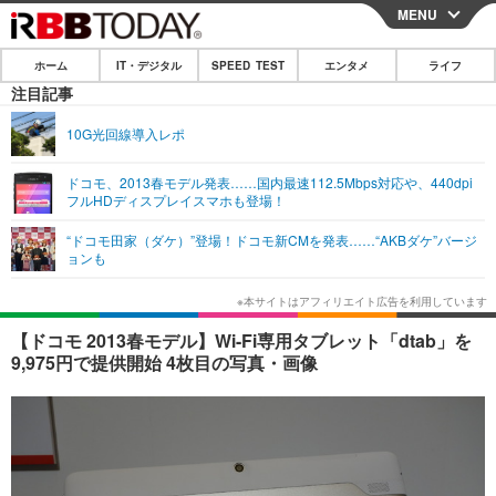
MENU
CLOSE
ホーム
IT・デジタル
SPEED TEST
エンタメ
ライフ
ホーム
注目記事
IT・デジタル
10G光回線導入レポ
IT・デジタルTOP
スマートフォン
SPEED TEST
ドコモ、2013春モデル発表……国内最速112.5Mbps対応や、440dpi
フルHDディスプレイスマホも登場！
ネタ
ガジェット・ツール
エンタメ
“ドコモ田家（ダケ）”登場！ドコモ新CMを発表……“AKBダケ”バージ
ショッピング
その他
ョンも
エンタメTOP
映画・ドラマ
ライフ
韓流・K-POP
韓国・芸能
ライフTOP
グルメ
リリース一覧
【ドコモ 2013春モデル】Wi-Fi専用タブレット「dtab」を
音楽
スポーツ
ペット
ショッピング
9,975円で提供開始 4枚目の写真・画像
プッシュ通知の停止方法
グラビア
ブログ
その他
ショッピング
その他