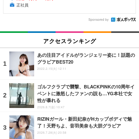
正社員
Sponsored by
アクセスランキング
あの注目アイドルがランジェリー姿に！話題の
グラビアBEST20
2022.2.15(火) 12:11
ゴルフクラブで襲撃、BLACKPINKの10周年イ
ベントに激怒したファンの説も…YG本社で女
性が暴れる
2026.8.7(金) 10:47
RIZINガール・新田妃奈がHカップボディで魅
了！天野ちよ、音羽美奈も大胆グラビア
2026.7.28(火) 20:58