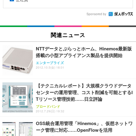
Sponsored by
関連ニュース
NTTデータとぷらっとホーム、Hinemos最新版
搭載の小型アプライアンス製品を提供開始
エンタープライズ
2012.10.5(金) 18:01
【テクニカルレポート】大規模クラウドデータ
センターの運用管理、コスト削減を可能とするI
Tリソース管理技術……日立評論
ブロードバンド
2012.7.29(日) 19:32
OSS統合運用管理「Hinemos」、仮想ネットワ
ーク管理に対応……OpenFlowを活用