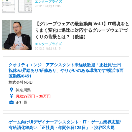
エンタープライズ
2012.6.5(火) 17:35
【グループウェアの最新動向 Vol.1】IT環境をと
りまく変化に迅速に対応するグループウェアづ
くりの背景とは？（後編）
エンタープライズ
2012.6.1(金) 12:15
クオリティエンジニアアシスタント未経験歓迎「正社員/土日
祝休み/昇給あり/研修あり」やりがいのある環境です/横浜市西
区勤務/8451
株式会社NoID
神奈川県
月給29万円～36万円
正社員
ゲーム向けUIデザイナーアシスタント・IT・ゲーム業界志望/
有給消化率高い「正社員・年間休日125日」・渋谷区広尾