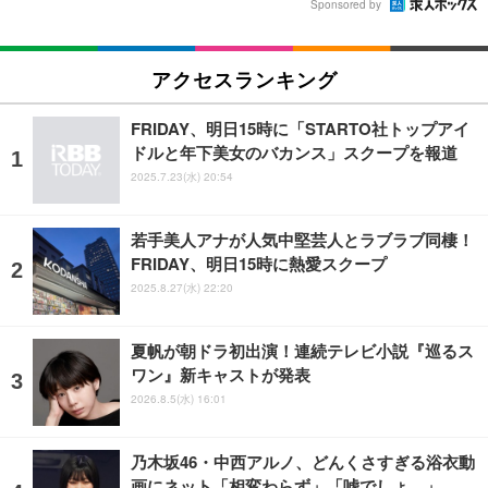
Sponsored by
アクセスランキング
FRIDAY、明日15時に「STARTO社トップアイ
ドルと年下美女のバカンス」スクープを報道
2025.7.23(水) 20:54
若手美人アナが人気中堅芸人とラブラブ同棲！
FRIDAY、明日15時に熱愛スクープ
2025.8.27(水) 22:20
夏帆が朝ドラ初出演！連続テレビ小説『巡るス
ワン』新キャストが発表
2026.8.5(水) 16:01
乃木坂46・中西アルノ、どんくさすぎる浴衣動
画にネット「相変わらず」「嘘でしょ…」