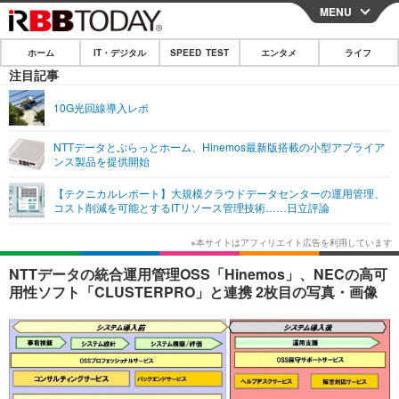
MENU
CLOSE
ホーム
IT・デジタル
SPEED TEST
エンタメ
ライフ
ホーム
注目記事
IT・デジタル
10G光回線導入レポ
IT・デジタルTOP
スマートフォン
SPEED TEST
NTTデータとぷらっとホーム、Hinemos最新版搭載の小型アプライア
ンス製品を提供開始
ネタ
ガジェット・ツール
エンタメ
【テクニカルレポート】大規模クラウドデータセンターの運用管理、
ショッピング
その他
コスト削減を可能とするITリソース管理技術……日立評論
エンタメTOP
映画・ドラマ
ライフ
韓流・K-POP
韓国・芸能
ライフTOP
グルメ
リリース一覧
NTTデータの統合運用管理OSS「Hinemos」、NECの高可
音楽
スポーツ
ペット
ショッピング
用性ソフト「CLUSTERPRO」と連携 2枚目の写真・画像
プッシュ通知の停止方法
グラビア
ブログ
その他
ショッピング
その他