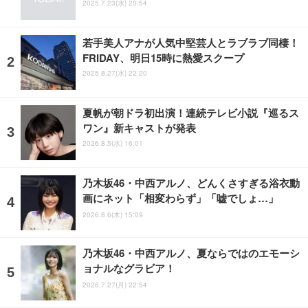
2025.7.23(水) 20:54
若手美人アナが人気中堅芸人とラブラブ同棲！
FRIDAY、明日15時に熱愛スクープ
2025.8.27(水) 22:20
夏帆が朝ドラ初出演！連続テレビ小説『巡るス
ワン』新キャストが発表
2026.8.5(水) 16:01
乃木坂46・中西アルノ、どんくさすぎる浴衣動
画にネット「相変わらず」「嘘でしょ…」
2026.8.6(木) 15:09
乃木坂46・中西アルノ、夏ならではのエモーシ
ョナルなグラビア！
2026.7.27(月) 22:54