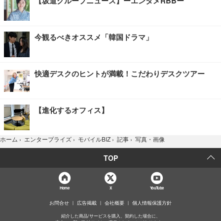
【坂道グループニュース】ーエンタメRBBー
今観るべきオススメ「韓国ドラマ」
快適デスクのヒントが満載！こだわりデスクツアー
【進化するオフィス】
写真・画像
ホーム
›
エンタープライズ
›
モバイルBIZ
›
記事
›
TOP
Home
X
YouTube
お問合せ
広告掲載
会社概要
個人情報保護方針
紹介した商品/サービスを購入、契約した場合に、