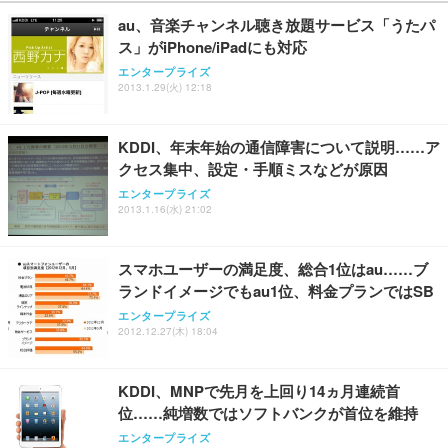
au、音楽チャンネル聴き放題サービス「うたパ
ス」がiPhone/iPadにも対応
エンタープライズ
2013.1.29(火) 12:18
KDDI、年末年始の通信障害について説明……ア
クセス集中、設定・手順ミスなどが原因
エンタープライズ
2013.1.16(水) 21:02
スマホユーザーの満足度、総合1位はau……ブ
ランドイメージでもau1位、料金プランではSB
エンタープライズ
2012.12.27(木) 18:04
KDDI、MNPで先月を上回り14ヵ月連続首
位……純増数ではソフトバンクが首位を維持
エンタープライズ