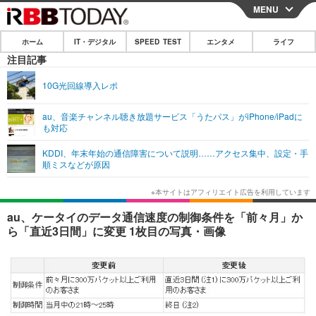
MENU
CLOSE
ホーム
IT・デジタル
SPEED TEST
エンタメ
ライフ
ホーム
注目記事
IT・デジタル
10G光回線導入レポ
IT・デジタルTOP
スマートフォン
SPEED TEST
au、音楽チャンネル聴き放題サービス「うたパス」がiPhone/iPadに
も対応
ネタ
ガジェット・ツール
エンタメ
KDDI、年末年始の通信障害について説明……アクセス集中、設定・手
ショッピング
その他
順ミスなどが原因
エンタメTOP
映画・ドラマ
ライフ
韓流・K-POP
韓国・芸能
ライフTOP
グルメ
リリース一覧
au、ケータイのデータ通信速度の制御条件を「前々月」か
音楽
スポーツ
ペット
ショッピング
ら「直近3日間」に変更 1枚目の写真・画像
プッシュ通知の停止方法
グラビア
ブログ
その他
ショッピング
その他