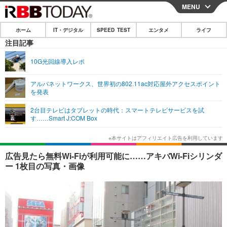
MENU
CLOSE
ホーム
IT・デジタル
SPEED TEST
エンタメ
ライフ
ホーム
注目記事
IT・デジタル
10G光回線導入レポ
IT・デジタルTOP
スマートフォン
SPEED TEST
アルバネットワークス、世界初の802.11ac対応屋外アクセスポイント
を発表
ネタ
ガジェット・ツール
エンタメ
2台目テレビはタブレットの時代：スマートテレビサービスを試
ショッピング
その他
す……Smart J:COM Box
エンタメTOP
映画・ドラマ
ライフ
韓流・K-POP
韓国・芸能
ライフTOP
グルメ
リリース一覧
広告見たら無料Wi-Fiが利用可能に……アキバWi-Fiシリンダ
音楽
スポーツ
ペット
ショッピング
ー 1枚目の写真・画像
プッシュ通知の停止方法
グラビア
ブログ
その他
ショッピング
その他