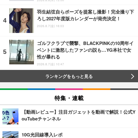
2026.8.6(木) 13:00
羽生結弦自らポーズを提案し撮影！完全撮り下
ろし2027年度版カレンダーが発売決定！
2026.8.7(金) 16:03
ゴルフクラブで襲撃、BLACKPINKの10周年イ
ベントに激怒したファンの説も…YG本社で女
性が暴れる
2026.8.7(金) 10:47
ランキングをもっと見る
特集・連載
【動画レビュー】注目ガジェットを動画で解説！公式Y
ouTubeチャンネル
10G光回線導入レポ