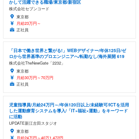
かして活躍できる職場/東京都/新宿区
株式会社セブンコード
東京都
月給23万円～
正社員
「日本で働き世界と繋がる!」WEBデザイナー/年休125日/ゼ
ロから世界基準のプロエンジニアへ/転勤なし/海外展開 619
株式会社TheNewGate「2232」
東京都
月給30万円～70万円
正社員
児童指導員/月給24万円～/年休120日以上/未経験可/ICTを活用
した運動療育システムを導入/「IT×福祉×運動」をキーワード
に活動
UPDATE新江古田スタジオ
東京都
月給24万円～40万1,472円