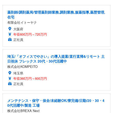
薬剤師/調剤薬局/管理薬剤師業務,調剤業務,服薬指導,薬歴管理,
在宅
有限会社イトーヤク
大阪府
年収600万円～720万円
正社員
埼玉/「オフィスでやさい」の導入提案/直行直帰&リモート 土
日祝休 フレックス 20代・30代活躍中
株式会社KOMPEITO
埼玉県
年収360万円～600万円
正社員
メンテナンス・保守・保全/未経験OK/寮完備/日勤/20・30・4
0代活躍中/製造 工場
株式会社BREXA Next