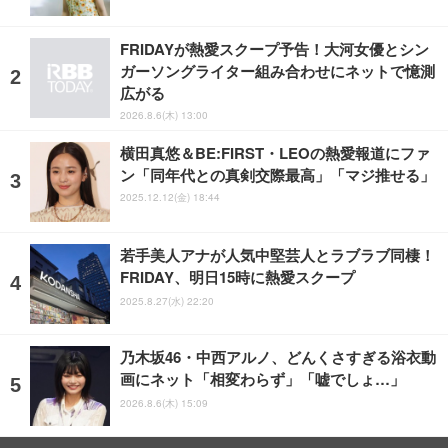
FRIDAYが熱愛スクープ予告！大河女優とシン
ガーソングライター組み合わせにネットで憶測
広がる
2026.8.6(木) 13:00
横田真悠＆BE:FIRST・LEOの熱愛報道にファ
ン「同年代との真剣交際最高」「マジ推せる」
2025.12.12(金) 18:44
若手美人アナが人気中堅芸人とラブラブ同棲！
FRIDAY、明日15時に熱愛スクープ
2025.8.27(水) 22:20
乃木坂46・中西アルノ、どんくさすぎる浴衣動
画にネット「相変わらず」「嘘でしょ…」
2026.8.6(木) 15:09