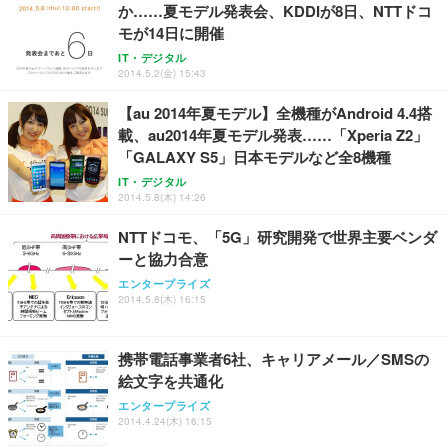
か……夏モデル発表会、KDDIが8日、NTTドコ
モが14日に開催
IT・デジタル
2014.5.2(金) 15:43
【au 2014年夏モデル】全機種がAndroid 4.4搭
載、au2014年夏モデル発表……「Xperia Z2」
「GALAXY S5」日本モデルなど全8機種
IT・デジタル
2014.5.8(木) 14:26
NTTドコモ、「5G」研究開発で世界主要ベンダ
ーと協力合意
エンタープライズ
2014.5.8(木) 16:15
携帯電話事業者6社、キャリアメール／SMSの
絵文字を共通化
エンタープライズ
2014.4.24(木) 16:15