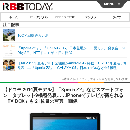
MENU
CLOSE
ホーム
IT・デジタル
SPEED TEST
エンタメ
ライフ
ホーム
注目記事
IT・デジタル
10G光回線導入レポ
IT・デジタルTOP
スマートフォン
SPEED TEST
「Xperia Z2」、「GALAXY S5」日本登場か……夏モデル発表会、KD
DIが8日、NTTドコモが14日に開催
ネタ
ガジェット・ツール
エンタメ
【au 2014年夏モデル】全機種がAndroid 4.4搭載、au2014年夏モデル
ショッピング
その他
発表……「Xperia Z2」「GALAXY S5」日本モデルなど全8機種
エンタメTOP
映画・ドラマ
ライフ
韓流・K-POP
韓国・芸能
ライフTOP
グルメ
リリース一覧
【ドコモ 2014夏モデル】「Xperia Z2」などスマートフォ
音楽
スポーツ
ペット
ショッピング
ン・タブレット9機種発表……iPhoneでテレビが観られる
プッシュ通知の停止方法
「TV BOX」も 21枚目の写真・画像
グラビア
ブログ
その他
ショッピング
その他