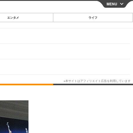
MENU
CLOSE
エンタメ
ライフ
スマートフォン
ガジェット・ツール
その他
映画・ドラマ
韓国・芸能
グルメ
スポーツ
ショッピング
ブログ
その他