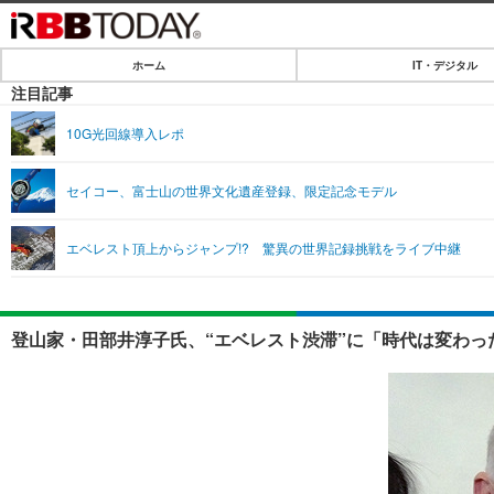
ホーム
IT・デジタル
ホーム
注目記事
IT・デジタル
10G光回線導入レポ
IT・デジタルTOP
SPEED TEST
セイコー、富士山の世界文化遺産登録、限定記念モデル
ネタ
エンタメ
エベレスト頂上からジャンプ!? 驚異の世界記録挑戦をライブ中継
ショッピング
エンタメTOP
ライフ
韓流・K-POP
ライフTOP
リリース一覧
登山家・田部井淳子氏、“エベレスト渋滞”に「時代は変わっ
音楽
ペット
プッシュ通知の停止方法
グラビア
その他
ショッピング