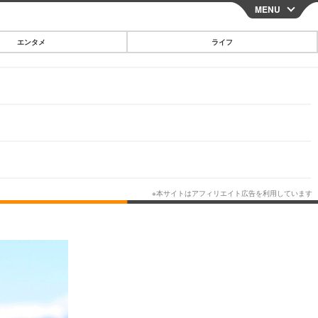
MENU
CLOSE
エンタメ
ライフ
スマートフォン
ガジェット・ツール
その他
映画・ドラマ
韓国・芸能
グルメ
スポーツ
ショッピング
ブログ
その他