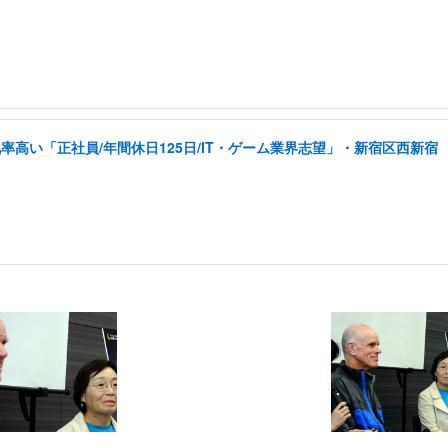
高い「正社員/年間休日125日/IT・ゲーム業界志望」・新宿区西新宿