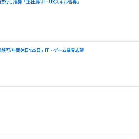
ぼなし推奨「正社員/UI・UXスキル習得」
可/年間休日125日」IT・ゲーム業界志望