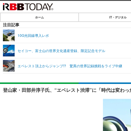
ホーム
IT・デジタル
ホーム
注目記事
IT・デジタル
10G光回線導入レポ
IT・デジタルTOP
SPEED TEST
セイコー、富士山の世界文化遺産登録、限定記念モデル
ネタ
エンタメ
エベレスト頂上からジャンプ!? 驚異の世界記録挑戦をライブ中継
ショッピング
エンタメTOP
ライフ
韓流・K-POP
ライフTOP
リリース一覧
登山家・田部井淳子氏、“エベレスト渋滞”に「時代は変わっ
音楽
ペット
プッシュ通知の停止方法
グラビア
その他
ショッピング