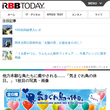
MENU
CLOSE
ホーム
IT・デジタル
SPEED TEST
エンタメ
ライフ
ホーム
注目記事
IT・デジタル
10G光回線導入レポ
IT・デジタルTOP
スマートフォン
SPEED TEST
岡本太郎の芸術作品「太陽の塔」が超合金ロボに！
ネタ
ガジェット・ツール
エンタメ
「うる星やつら」ラムちゃん新作フィギュア……今風アレンジに賛否
ショッピング
その他
両論
エンタメTOP
映画・ドラマ
ライフ
韓流・K-POP
韓国・芸能
ライフTOP
グルメ
リリース一覧
他力本願な鳥たちに癒やされる……「気まぐれ鳥の休
音楽
スポーツ
ペット
ショッピング
日。」 1枚目の写真・画像
プッシュ通知の停止方法
グラビア
ブログ
その他
ショッピング
その他