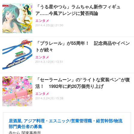
「うる星やつら」ラムちゃん新作フィギュ
ア……今風アレンジに賛否両論
エンタメ
2014.4.25(金) 21:30
「プラレール」が55周年！ 記念商品やイベン
トが続々
エンタメ
2014.3.12(水) 13:51
「セーラームーン」の“ライトな変装ペン”が復
活！ 1992年に約20万個売り上げ
エンタメ
2014.3.24(月) 15:38
居酒屋, アジア料理・エスニック/営業管理職・経営幹部/物流
部門責任者の募集
赤から 関東事務所