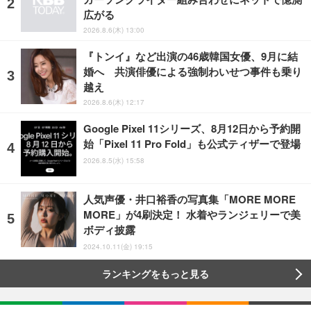
広がる
2026.8.6(木) 13:00
『トンイ』など出演の46歳韓国女優、9月に結
婚へ 共演俳優による強制わいせつ事件も乗り
越え
2026.8.6(木) 12:17
Google Pixel 11シリーズ、8月12日から予約開
始「Pixel 11 Pro Fold」も公式ティザーで登場
2026.8.5(水) 15:58
人気声優・井口裕香の写真集「MORE MORE
MORE」が4刷決定！ 水着やランジェリーで美
ボディ披露
2024.10.11(金) 19:15
ランキングをもっと見る