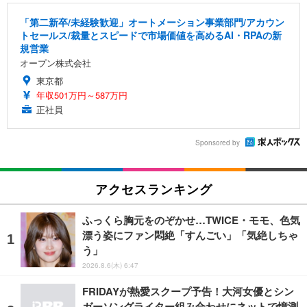
「第二新卒/未経験歓迎」オートメーション事業部門/アカウン
トセールス/裁量とスピードで市場価値を高めるAI・RPAの新
規営業
オープン株式会社
東京都
年収501万円～587万円
正社員
Sponsored by
アクセスランキング
ふっくら胸元をのぞかせ…TWICE・モモ、色気
漂う姿にファン悶絶「すんごい」「気絶しちゃ
う」
2026.8.6(木) 6:47
FRIDAYが熱愛スクープ予告！大河女優とシン
ガーソングライター組み合わせにネットで憶測