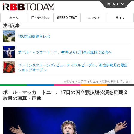
MENU
CLOSE
ホーム
IT・デジタル
SPEED TEST
エンタメ
ライフ
ホーム
注目記事
IT・デジタル
10G光回線導入レポ
IT・デジタルTOP
スマートフォン
SPEED TEST
ポール・マッカートニー、48年ぶりに日本武道館で公演へ
ネタ
ガジェット・ツール
エンタメ
ローリングストーンズ×ビューティフルピープル。新宿伊勢丹に限定
ショッピング
その他
ショップオープン
エンタメTOP
映画・ドラマ
ライフ
韓流・K-POP
韓国・芸能
ライフTOP
グルメ
リリース一覧
ポール・マッカートニー、17日の国立競技場公演を延期 2
音楽
スポーツ
ペット
ショッピング
枚目の写真・画像
プッシュ通知の停止方法
グラビア
ブログ
その他
ショッピング
その他