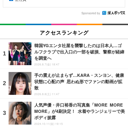
Sponsored by
アクセスランキング
韓国YGエンタ社屋を襲撃したのは日本人…ゴ
ルフクラブで出入口の一部を破損、警察が経緯
を調査へ
2026.8.7(金) 18:47
手の震えが止まらず…KARA・スンヨン、健康
状態に心配の声 思わぬ形でファンの動画が拡
散
2026.8.8(土) 11:47
人気声優・井口裕香の写真集「MORE MORE
MORE」が4刷決定！ 水着やランジェリーで美
ボディ披露
2024.10.11(金) 19:15