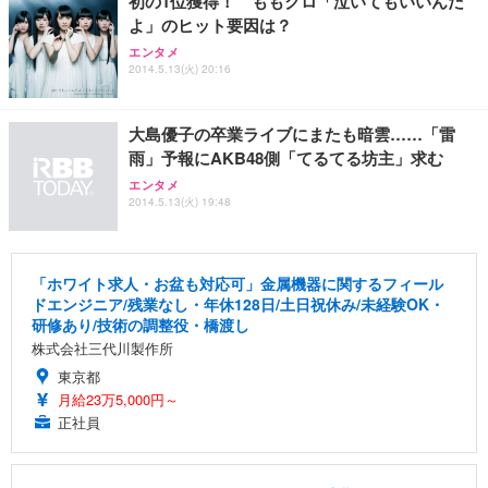
初の1位獲得！ ももクロ「泣いてもいいんだ
よ」のヒット要因は？
エンタメ
2014.5.13(火) 20:16
大島優子の卒業ライブにまたも暗雲……「雷
雨」予報にAKB48側「てるてる坊主」求む
エンタメ
2014.5.13(火) 19:48
「ホワイト求人・お盆も対応可」金属機器に関するフィール
ドエンジニア/残業なし・年休128日/土日祝休み/未経験OK・
研修あり/技術の調整役・橋渡し
株式会社三代川製作所
東京都
月給23万5,000円～
正社員