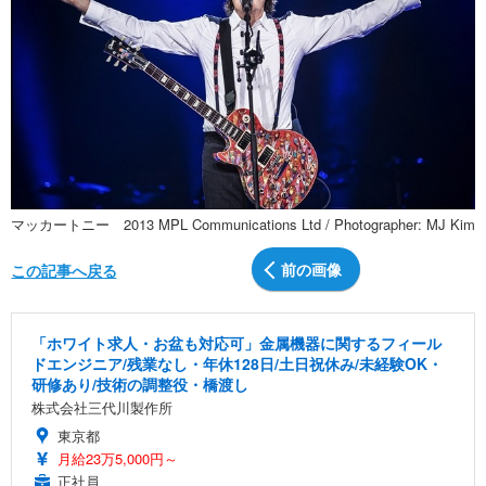
マッカートニー 2013 MPL Communications Ltd / Photographer: MJ Kim
前の画像
この記事へ戻る
「ホワイト求人・お盆も対応可」金属機器に関するフィール
ドエンジニア/残業なし・年休128日/土日祝休み/未経験OK・
研修あり/技術の調整役・橋渡し
株式会社三代川製作所
東京都
月給23万5,000円～
正社員