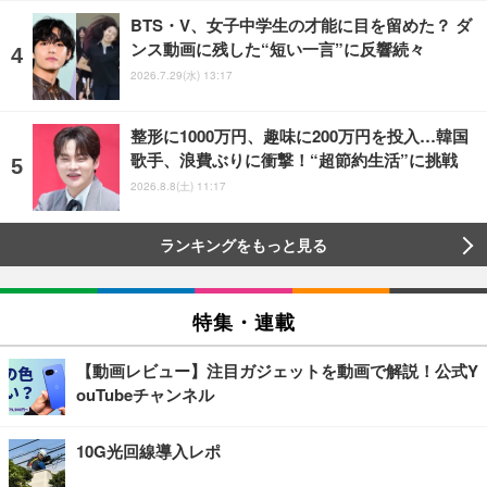
BTS・V、女子中学生の才能に目を留めた？ ダ
ンス動画に残した“短い一言”に反響続々
2026.7.29(水) 13:17
整形に1000万円、趣味に200万円を投入…韓国
歌手、浪費ぶりに衝撃！“超節約生活”に挑戦
2026.8.8(土) 11:17
ランキングをもっと見る
特集・連載
【動画レビュー】注目ガジェットを動画で解説！公式Y
ouTubeチャンネル
10G光回線導入レポ