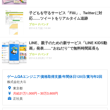
子どもを守るサービス「Filii」、Twitterに対
応……ツイートをリアルタイム追跡
ブロードバンド
2014.3.7(金) 14:44
LINE、親子のための新サービス「LINE KIDS動
画」発表……“おねだり”で無料時間延長も
ブロードバンド
2014.3.20(木) 17:51
ゲームQAエンジニア/資格取得支援/年間休日120日/賞与年2回
株式会社大斗
東京都
月給21万1,000円～30万3,600円
正社員