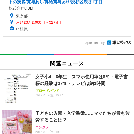
トの実装/賞与あり/昇給賞与あり/渋谷区渋谷1丁目
株式会社GUM
東京都
月給26万2,900円～32万円
正社員
Sponsored by
関連ニュース
女子小4～6年生、スマホ使用率は6％・電子書
籍の経験は37％・テレビは約3時間
ブロードバンド
2014.3.14(金) 13:15
子どもの入園・入学準備……ママたちが最も苦
労することは？
エンタメ
2014.3.12(水) 19:30