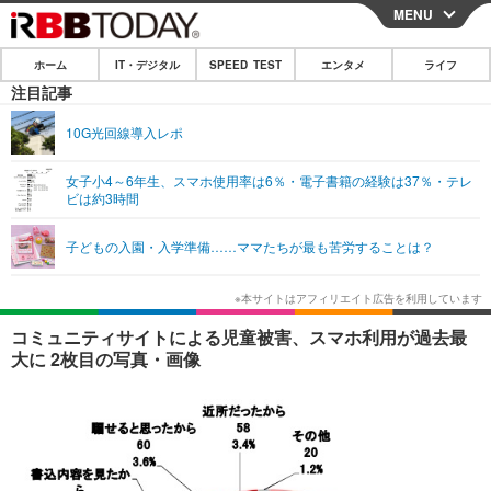
MENU
CLOSE
ホーム
IT・デジタル
SPEED TEST
エンタメ
ライフ
ホーム
注目記事
IT・デジタル
10G光回線導入レポ
IT・デジタルTOP
スマートフォン
SPEED TEST
女子小4～6年生、スマホ使用率は6％・電子書籍の経験は37％・テレ
ビは約3時間
ネタ
ガジェット・ツール
エンタメ
子どもの入園・入学準備……ママたちが最も苦労することは？
ショッピング
その他
エンタメTOP
映画・ドラマ
ライフ
韓流・K-POP
韓国・芸能
ライフTOP
グルメ
リリース一覧
コミュニティサイトによる児童被害、スマホ利用が過去最
音楽
スポーツ
ペット
ショッピング
大に 2枚目の写真・画像
プッシュ通知の停止方法
グラビア
ブログ
その他
ショッピング
その他