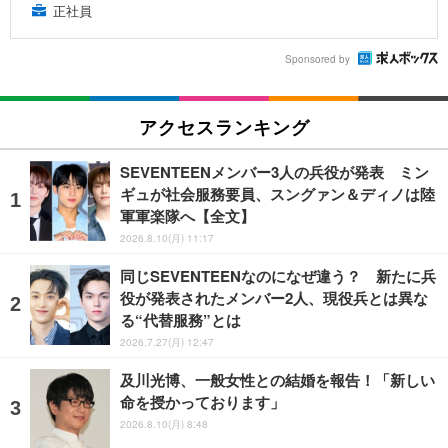
正社員
Sponsored by
アクセスランキング
SEVENTEENメンバー3人の兵役が発表 ミン
ギュが社会服務要員、スングァン＆ディノは陸
軍軍楽隊へ【全文】
2026.8.10(月) 11:17
同じSEVENTEENなのになぜ違う？ 新たに兵
役が発表されたメンバー2人、現役兵とは異な
る“代替服務”とは
2026.7.27(月) 12:47
及川光博、一般女性との結婚を報告！「新しい
命を授かっております」
2026.8.10(月) 8:48